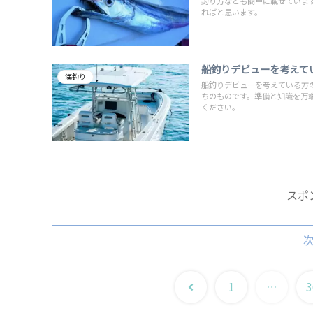
釣り方なども簡単に載せていま
ればと思います。
船釣りデビューを考えて
海釣り
船釣りデビューを考えている方
ちのものです。準備と知識を万
ください。
スポ
前
1
…
3