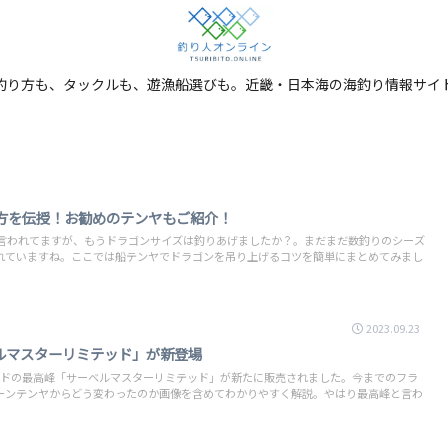
釣り方も、タックルも、遊漁船選びも。近畿・日本海の海釣り情報サイ
方を伝授！お勧めのテンヤもご紹介！
と言われてますが、もうドラゴンサイズは釣りあげましたか？。まだまだ数釣りのシーズ
れていますね。ここでは船テンヤでドラゴンを吊り上げるコツを簡単にまとめてみまし
2023.09.23
ベルマスターリミテッド」が新登場
ロッドの最高峰「サーベルマスターリミテッド」が新たに販売されました。今までのフラ
ーンテンヤからどう変わったのか画像を含めてわかりやすく解説。やはり最高峰と言わ