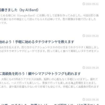
2023.09.21
きました（by AI:Bard）
とめる様にAI（Google Bard）にお願いをして記事を作ってみました。今回は釣り情
記事を書けるかの検証として読んでもらえれば幸いです。色や画像は手動で行いました
いです。
2023.09.20
始めよう！手軽に始めるタチウオテンヤを教えます
始め方を伝えます。釣り方からアクションやエサの付け方までわかりやすく解説しまし
めばタチウオテンヤデビューができます。釣って楽しく食べて美味しいタチウオをテン
2023.09.19
に高級魚を釣ろう！鯛やシマアジやトラフグも釣れます
。大阪にも4カ所ありアクセスは抜群。船酔いの心配もなく手軽にいけますし、疲れて
ほとんど。一人で行っても楽しいし、家族で行っても楽しめる海上釣堀をまとめまし
にあり、波や風の影響も少ないので冬場でも安心です。手軽に楽しく高級魚が釣れます
2023.09.18