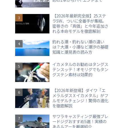
【2026年最新完全版】25ステ
ラSW、ついに全番手が集結。
密巻きの「真価」と今年追加さ
れる本命モデルを徹底解剖
釣れる潮・釣れない潮の違い
は？大潮・小潮など潮汐の基礎
知識と潮見表の読み方
イカメタルのお勧めはタングス
テンスッテ！オモリグでもタン
グステン素材は効果的
【2026年新登場】ダイワ「エ
メラルダス X イカメタル」がフ
ルモデルチェンジ！驚愕の進化
を徹底解説
サワラキャスティング最強ブレ
ードジグおすすめ5選！実績の
あるルアーを厳選紹介