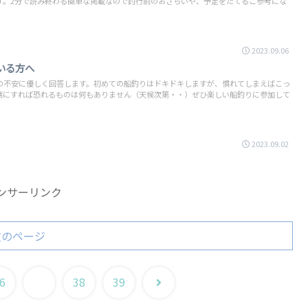
す。2分で読み終わる簡単な掲載なので釣行前のおさらいや、予定をたてるご参考にな
2023.09.06
いる方へ
の不安に優しく回答します。初めての船釣りはドキドキしますが、慣れてしまえばこっ
端にすれば恐れるものは何もありません（天候次第・・）ぜひ楽しい船釣りに参加して
2023.09.02
ンサーリンク
次のページ
次
6
37
38
39