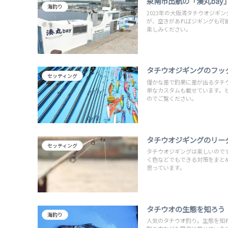
泉南市出航の「湊丸ba
海釣り
2023年の大阪湾タチウオジギ
が、空きがあればジギングも可
楽しみください。
タチウオジギングのフッ
セッティング
僅かな差で釣果に差が出るタチ
単なカスタムも載せています。
のでご覧ください。
タチウオジギングのリー
セッティング
タチウオジギングは楽しいので
く色などでもできる対策をまと
思っています。
タチウオの生態を知ろう
海釣り
人気のタチウオ釣り。生態を知