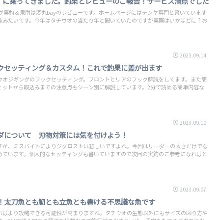
y」に乗ってきました。釣果とレビューのご報告！サービス満点でした
ング実釣＆泉南は湊丸bayのレビューです。ホームページにはテンヤ専門と書いています
能みたいです。今年はタチウオの当たり年と聞いていたのですが実際はいかほどに？お
2023.09.14
クセッティング＆カスタム！これで釣果に差が出ます
ウオジギングのフックセッティング。フロントとリアのフック解説をしてます。また簡
ヒットから取込みまでの注意点もシーン別に解説しています。2分で読める簡単内容な
2023.09.10
ダについて 刃物対策には気を付けよう！
すが、ミスバイトによりジグロストは悲しいですよね。今回はリーダーの太さだけでな
めています。個人的なセッティングも書いていますので次回の実釣のご参考になればと
2023.09.07
！太刀魚とも魛とも立魚とも書ける不思議な魚です
ればより攻略できる可能性が高まりますね。タチウオの生態以外にもサイズの図り方や