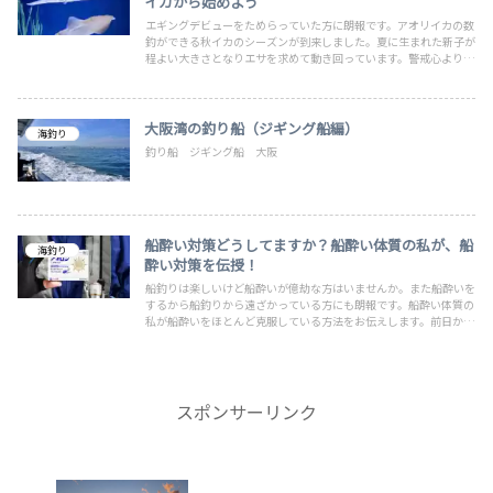
イカから始めよう
エギングデビューをためらっていた方に朗報です。アオリイカの数
釣ができる秋イカのシーズンが到来しました。夏に生まれた新子が
程よい大きさとなりエサを求めて動き回っています。警戒心よりも
好奇心が勝るこの時期にデビューをしてまずは1杯を釣り上げてエ
ギンガーとしてデビューしましょう。
大阪湾の釣り船（ジギング船編）
海釣り
釣り船 ジギング船 大阪
船酔い対策どうしてますか？船酔い体質の私が、船
海釣り
酔い対策を伝授！
船釣りは楽しいけど船酔いが億劫な方はいませんか。また船酔いを
するから船釣りから遠ざかっている方にも朗報です。船酔い体質の
私が船酔いをほとんど克服している方法をお伝えします。前日から
の対策と当日の対策を十分にすることによって、船酔いは激減する
ことが自分自身で体感しました。楽しい船釣りに是非皆さまで楽し
みましょう！
スポンサーリンク