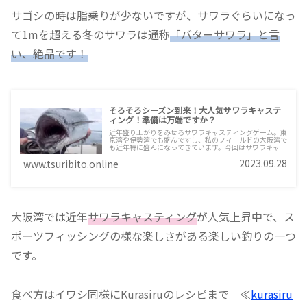
サゴシの時は脂乗りが少ないですが、サワラぐらいになっ
て1mを超える冬のサワラは通称
「バターサワラ」と言
い、絶品です！
そろそろシーズン到来！大人気サワラキャステ
ィング！準備は万端ですか？
近年盛り上がりをみせるサワラキャスティングゲーム。東
京湾や伊勢湾でも盛んですし、私のフィールドの大阪湾で
も近年特に盛んになってきています。今回はサワラキャス
ティングについて少し細かいご説明します。普通のキャス
2023.09.28
www.tsuribito.online
ティングやショアジギングとは少し異なりますので、ご覧
になって爆釣してください。脂がのったサワラは絶品なの
でぜひ！
大阪湾では近年
サワラキャスティング
が人気上昇中で、ス
ポーツフィッシングの様な楽しさがある楽しい釣りの一つ
です。
食べ方はイワシ同様にKurasiruのレシピまで ≪
kurasiru