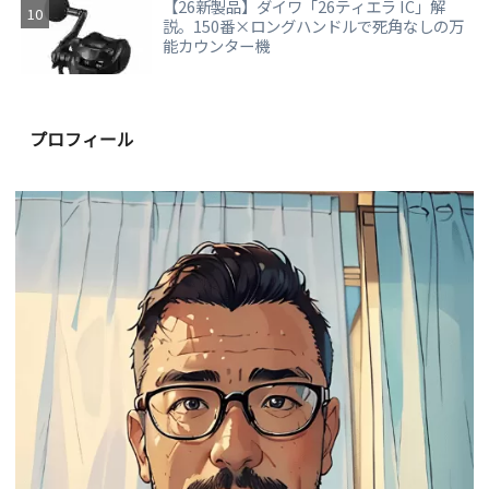
【26新製品】ダイワ「26ティエラ IC」解
説。150番×ロングハンドルで死角なしの万
能カウンター機
プロフィール