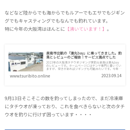
などなど陸からでも海からでもルアーでもエサでもジギン
グでもキャスティングでもなんでも釣れています。
特に今年の大阪湾はほんとに
【沸いています！】
。
泉南市出航の「湊丸bay」に乗ってきました。釣
果とレビューのご報告！サービス満点でした
2023年の大阪湾タチウオジギング実釣＆泉南は湊丸bay
のレビューです。ホームページにはテンヤ専門と書いてい
ますが、空きがあればジギングも可能みたいです。今年は
タチウオの当たり年と聞いていたのですが実際はいかほど
2023.09.14
www.tsuribito.online
に？お楽しみください。
9月13日そこそこの数を釣ってしまったので、まだ冷凍庫
にタチウオが凍っており、これを食べきらないと次のタチ
ウオを釣りに行けず困っています・・・・