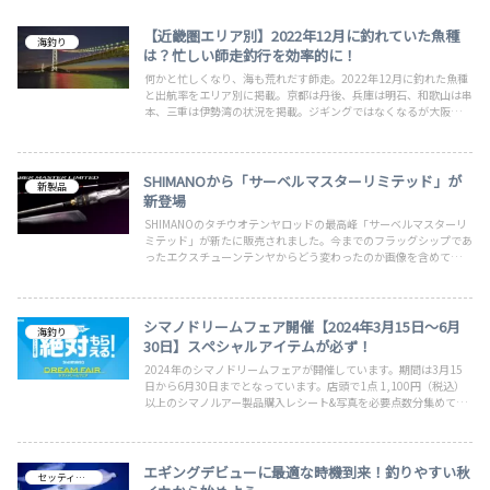
【近畿圏エリア別】2022年12月に釣れていた魚種
海釣り
は？忙しい師走釣行を効率的に！
何かと忙しくなり、海も荒れだす師走。2022年12月に釣れた魚種
と出航率をエリア別に掲載。京都は丹後、兵庫は明石、和歌山は串
本、三重は伊勢湾の状況を掲載。ジギングではなくなるが大阪湾の
海上釣堀もトラフグやサーモンなどが放流され、普段釣れない高級
魚を手軽に狙うこともできます。色々な魚種を狙って楽しい釣行に
なりますように。
SHIMANOから「サーベルマスターリミテッド」が
新製品
新登場
SHIMANOのタチウオテンヤロッドの最高峰「サーベルマスターリ
ミテッド」が新たに販売されました。今までのフラッグシップであ
ったエクスチューンテンヤからどう変わったのか画像を含めてわか
りやすく解説。やはり最高峰と言われるだけのスペックでした。
シマノドリームフェア開催【2024年3月15日～6月
海釣り
30日】スペシャルアイテムが必ず！
2024年のシマノドリームフェアが開催しています。期間は3月15
日から6月30日までとなっています。店頭で1点 1,100円（税込）
以上のシマノルアー製品購入レシート&写真を必要点数分集めて特
設サイトから応募いただくと、スペシャルなアイテムを必ずプレゼ
ント！Instagram投稿で時川真一さん オリジナルイラスト原画も
エギングデビューに最適な時機到来！釣りやすい秋
セッティング