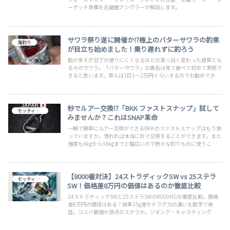
ーゲット魚種を近畿圏アングラーが解説します。
サワラ祭り遂に開催か⁉極上のバターサワラの釣果
海釣り
が目立ち始めました！乗り遅れずに釣ろう
脂が多すぎ包丁が通りにくくなるほどの真っ白く変わった身質とな
る今のサワラ。「バターサワラ」の異名は見て食べて初めて実感で
きると思います。買えば1匹1～2万円ぐらいするのでお勧めできま
せんが、日によっては数本釣り上げることも夢ではない。しかし
「ジグ泥棒」「刃物」などと呼ばれるように対策をしなければジグ
が直ぐになくなります
秒でルアー交換⁉「BKK ファストスナップ」試して
セッティング
みませんか？これはSNAP革命
一瞬で簡単にルアー交換ができるBKKのファストスナップはもう使
っていますか。慣れれば本当に秒で交換することができます。また
強度も6kgから36kgまでと幅広いので色々な釣りものに使うことが
できます。限られた時間の釣行なので時間短縮は助かりますね。冬
のグローブを使用していても簡単に交換できるのがgoodです。
【8000番対決】24ストラディックSW vs 25ステラ
セッティング
SW！価格差8万円の価値はあるのか徹底比較
24ストラディックSWと25ステラSWの8000HGを徹底比較。価格
差8万円の価値はある？自重35g差やドラグ力の違いを数字で検
証。コスパ最強か頂点のステラか。ジギング・キャスティングのリ
ール選びで迷っている方へ結論を出します。