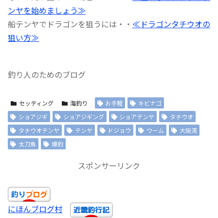
ンヤを始めましょう≫
船テンヤでドラゴンを狙うには・・
≪ドラゴンタチウオの
狙い方≫
釣り人のためのブログ
セッティング
海釣り
お手軽
キビナゴ
ショアジギ
ショアジギング
ショアテンヤ
タチウオ
タチウオテンヤ
テンヤ
ドジョウ
ワーム
大阪湾
太刀魚
爆釣
スポンサーリンク
にほんブログ村