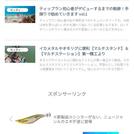
ティップラン初心者がデビューするまでの軌跡！手
セッティング
探りで始めていきます vol.1
ティップラン初心者の私が実釣までのドキュメンタリーです。今回
は何を買えばいいのかを調べて悩んでいる記事となります。ロッド
やリールやライン適合のエギや追加シンカーなどなどを中心にまと
めました。シンプルにわかりやすくまとめていますのでティップラ
ン初心者の方でも分かりやすいと思います。ご興味があるかたはご
覧になってください！
イカメタルやオモリグに便利【マルチスタンド】＆
セッティング
【マルチステーション】第一精工より
オモリグやイカメタルに便利なアイテムが第一精工から販売。その
なもマルチスタンドとマルチステーション。竿受けとして利用でき
小物置場まで付いてくるアイテム。他にもタイラバやエサ釣りでも
助かるアイテムです。マルチスタンドは160と130の販売となりパ
イプタイプには別売り備品が必要です。160には付けることができ
ないので注意
スポンサーリンク
≪新製品≫シンカーがない、ニュージャ
ンルのエギが遂に登場