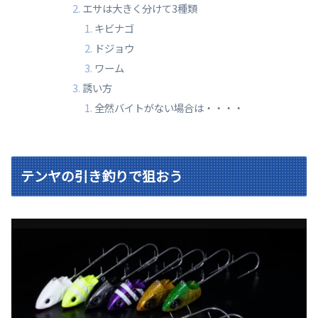
エサは大きく分けて3種類
キビナゴ
ドジョウ
ワーム
誘い方
全然バイトがない場合は・・・・
テンヤの引き釣りで狙おう