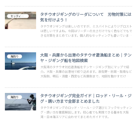
タチウオジギングのリーダについて 刃物対策には
セッティング
気を付けよう！
タチウオジギングは楽しいのですが、ミスバイトによりジグロスト
は悲しいですよね。今回はリーダーの太さだけでなく色などでもで
きる対策をまとめています。個人的なセッティングも書いています
ので次回の実釣のご参考になればと思っています。
大阪・兵庫から出港のタチウオ遊漁船まとめ｜テン
海釣り
ヤ・ジギング船を地図検索
大阪湾のタチウオ対応遊漁船をテンヤ・ジギング別にマップで紹
介。大阪・兵庫の出港地で絞り込めます。泉佐野・忠岡・阪南など
大阪側、明石・須磨・西宮など兵庫側まで、地図を動かすだけで近
くの船宿を一覧表示。次のドラゴン狙いにぜひ役立ててください。
タチウオジギング完全ガイド｜ロッド・リール・ジ
海釣り
グ・誘い方まで全部まとめました
タチウオジギングのロッド・リール・ジグ選びとフックセッティン
グ・誘い方を徹底解説します。初心者でも実践できる基本を大阪
湾・日本海エリアに合わせてまとめたガイドです。