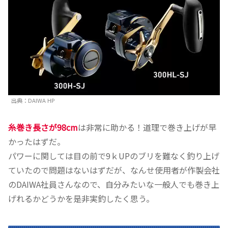
出典：DAIWA HP
糸巻き長さが98cm
は非常に助かる！道理で巻き上げが早
かったはずだ。
パワーに関しては目の前で9ｋUPのブリを難なく釣り上げ
ていたので問題はないはずだが、なんせ使用者が作製会社
のDAIWA社員さんなので、自分みたいな一般人でも巻き上
げれるかどうかを是非実釣したく思う。