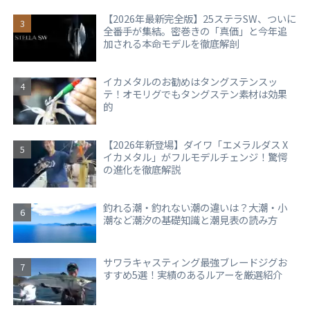
【2026年最新完全版】25ステラSW、ついに
全番手が集結。密巻きの「真価」と今年追
加される本命モデルを徹底解剖
イカメタルのお勧めはタングステンスッ
テ！オモリグでもタングステン素材は効果
的
【2026年新登場】ダイワ「エメラルダス X
イカメタル」がフルモデルチェンジ！驚愕
の進化を徹底解説
釣れる潮・釣れない潮の違いは？大潮・小
潮など潮汐の基礎知識と潮見表の読み方
サワラキャスティング最強ブレードジグお
すすめ5選！実績のあるルアーを厳選紹介