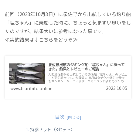
前回（2023年10月3日）に泉佐野から出航している釣り船
「塩ちゃん」に乗船した時に、ちょっと気まずい思いをし
たのですが、結果大いに参考になった事です。
≪実釣結果は↓こちらをどうぞ≫
泉佐野出航のジギング船「塩ちゃん」に乗って
きた。釣果とレビューのご報告
大阪泉佐野から出航している遊漁船「塩ちゃん」のレビュ
ーと実釣報告です。大阪湾の10月はタチウオ爆釣で青物
もガンガン上がっています。ハマチメジロよりもブリの方
が多く釣れる雰囲気でした。しかしブリ一匹の釣果に留ま
2023.10.05
www.tsuribito.online
った要因はひとえにジグ不足！アタリジグは300～400g
のヘビーウエイトでロングです！
目次
持参セット（3セット）