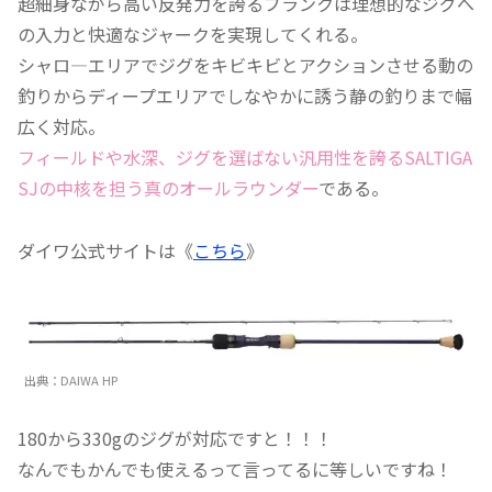
超細身ながら高い反発力を誇るブランクは理想的なジグへ
の入力と快適なジャークを実現してくれる。
シャロ―エリアでジグをキビキビとアクションさせる動の
釣りからディープエリアでしなやかに誘う静の釣りまで幅
広く対応。
フィールドや水深、ジグを選ばない汎用性を誇るSALTIGA
SJの中核を担う真のオールラウンダー
である。
ダイワ公式サイトは《
こちら
》
出典：DAIWA HP
180から330gのジグが対応ですと！！！
なんでもかんでも使えるって言ってるに等しいですね！