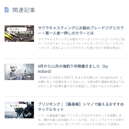
関連記事
サワラキャスティングにお勧めブレードジグとカラ
セッティング
ー！第一人者一押しのカラーとは
サワラキャスティングにお勧めカラーエッジパールゴールドのご紹
介！ジグはフォールショットブレードとタングマンブレードのブレ
ードジグ。状況によってジグやカラーを使い分けて釣果を伸ばしま
しょう。また大阪湾などは河川流入本数が多く濁り時、大量ベイト
時などにはド派手カラーのエッジパールゴールドがお勧めです。
9月から11月の海釣り攻略書きました（by
海釣り
AI:Bard）
【9月から11月までの釣り】をまとめる様にAI（Google Bard）に
お願いをして記事を作ってみました。今回は釣り情報の発信よりも
AIがどこまで記事を書けるかの検証として読んでもらえれば幸いで
す。色や画像は手動で行いましたが、記事内容は手を付けていない
です。
ブリジギング｜【最高峰】シマノで揃えるおすすめ
セッティング
タックルセット
シマノの最高峰で組むブリジギングのおすすめセットを提案しま
す。瀬戸内海と日本海のフィールド別、スピニングとベイトの釣り
方別に全4パターン。オシアジガー×26ステラSWという妥協なし
の組み合わせで、ジギングタックルの到達点を紹介します。