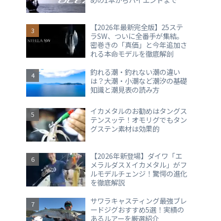
【2026年最新完全版】25ステ
ラSW、ついに全番手が集結。
密巻きの「真価」と今年追加さ
れる本命モデルを徹底解剖
釣れる潮・釣れない潮の違い
は？大潮・小潮など潮汐の基礎
知識と潮見表の読み方
イカメタルのお勧めはタングス
テンスッテ！オモリグでもタン
グステン素材は効果的
【2026年新登場】ダイワ「エ
メラルダス X イカメタル」がフ
ルモデルチェンジ！驚愕の進化
を徹底解説
サワラキャスティング最強ブレ
ードジグおすすめ5選！実績の
あるルアーを厳選紹介