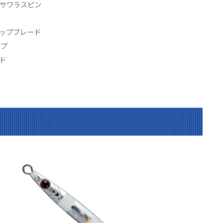
 サワラスピン
ップブレード
ップ
ド