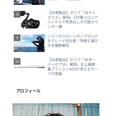
【26新製品】ダイワ「26ティ
エラ IC」解説。150番×ロング
ハンドルで死角なしの万能カウ
ンター機
シマノのスロージギングロッド
をグレード別比較！特徴と選び
方を徹底解説
【26新製品】ダイワ「26オー
バーゼアSX」解説。史上最軽
量ブランク×AGSが変えるサー
フの常識
プロフィール