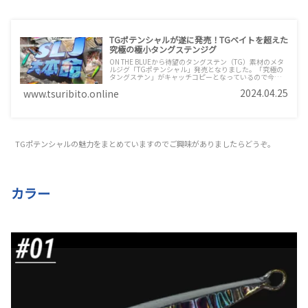
TGポテンシャルが遂に発売！TGベイトを超えた
究極の極小タングステンジグ
ON THE BLUEから待望のタングステン（TG）素材のメタ
ルジグ「TGポテンシャル」発売となりました。「究極の
タングステン」がキャッチコピーとなっているので今まで
にないようなメタルジグに仕上がってきそうで楽しみで
2024.04.25
www.tsuribito.online
す。真鯛ロジッグやグローエンペラーのようにヒット商品
とあるのでしょうか。早速注文したので到着が楽しみ
TGポテンシャルの魅力をまとめていますのでご興味がありましたらどうぞ。
カラー