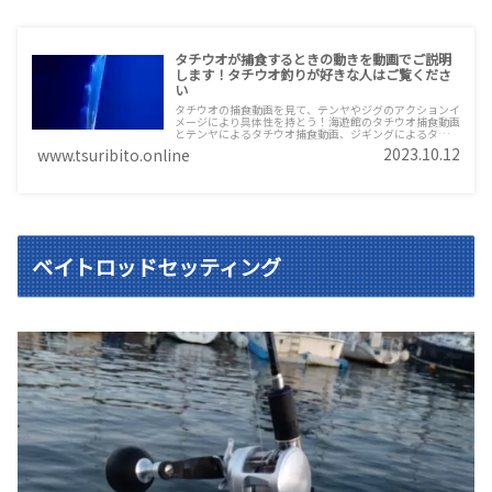
タチウオが捕食するときの動きを動画でご説明
します！タチウオ釣りが好きな人はご覧くださ
い
タチウオの捕食動画を見て、テンヤやジグのアクションイ
メージにより具体性を持とう！海遊館のタチウオ捕食動画
とテンヤによるタチウオ捕食動画、ジギングによるタチウ
オ捕食動画（おまけ程度）を掲載しています。雑談が少々
2023.10.12
www.tsuribito.online
長く市場情報などを載せていますが、釣りに行けない日が
続くと市場に行きたくなりませんか？
ベイトロッドセッティング