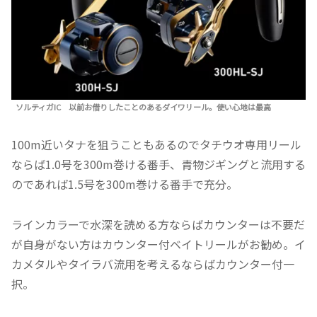
ソルティガIC
以前お借りしたことのあるダイワリール。使い心地は最高
100m近いタナを狙うこともあるのでタチウオ専用リール
ならば1.0号を300m巻ける番手、青物ジギングと流用する
のであれば1.5号を300m巻ける番手で充分。
ラインカラーで水深を読める方ならばカウンターは不要だ
が自身がない方はカウンター付ベイトリールがお勧め。イ
カメタルやタイラバ流用を考えるならばカウンター付一
択。