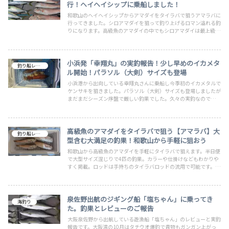
行！ヘイヘイシップに乗船しました！
和歌山のヘイヘイシップからアマダイをタイラバで狙うアマラバに
行ってきました。シロアマダイを狙って釣り上げるロマン溢れる釣
りになります。高級魚のアマダイの中でもシロアマダイは最上級の
種類となり一度食べると病みつきになりますよ！
小浜発「幸翔丸」の実釣報告！少し早めのイカメタ
釣り船レビュー
ル開始！パラソル（大剣）サイズも登場
小浜港から出向している幸翔丸さんに乗船し今季初のイカメタルで
ケンサキを狙きました。パラソル（大剣）サイズも登場しましたが
まだまだシーズン序盤で厳しい釣果でした。久々の実釣なので釣れ
なくても非常に楽しかったです。また評判通りの良い船に巡り合え
たのでこれからも乗船したいと思います。大型を狙うのならば楽し
いシーズン！
高級魚のアマダイをタイラバで狙う【アマラバ】大
釣り船レビュー
型含む大満足の釣果！和歌山から手軽に狙おう
和歌山から高級魚のアマダイを手軽にタイラバで狙えます。半日便
で大型サイズ混じりで4匹の釣果。カラーや仕掛けなどもわかりや
すく掲載。ロッドは手持ちのタイラバロッドの流用で可能です。タ
イラバ経験者ならば想像以上に簡単に釣る事ができると思います。
誘い方はタイラバと違うのでやや注意が必要です。今年二回目の釣
行ですがボウズなし！
泉佐野出航のジギング船「塩ちゃん」に乗ってき
海釣り
た。釣果とレビューのご報告
大阪泉佐野から出航している遊漁船「塩ちゃん」のレビューと実釣
報告です。大阪湾の10月はタチウオ爆釣で青物もガンガン上がっ