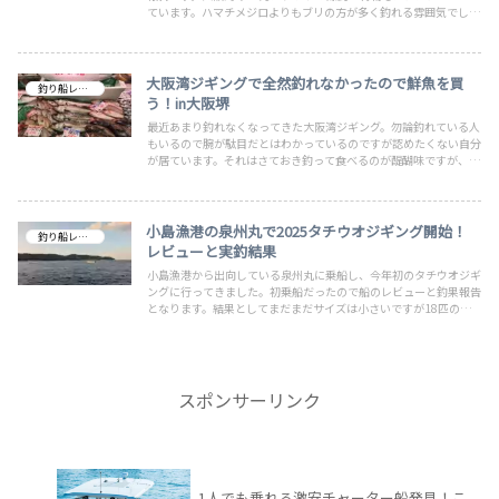
ています。ハマチメジロよりもブリの方が多く釣れる雰囲気でし
た。しかしブリ一匹の釣果に留まった要因はひとえにジグ不足！ア
タリジグは300～400gのヘビーウエイトでロングです！
大阪湾ジギングで全然釣れなかったので鮮魚を買
釣り船レビュー
う！in大阪堺
最近あまり釣れなくなってきた大阪湾ジギング。勿論釣れている人
もいるので腕が駄目だとはわかっているのですが認めたくない自分
が居ています。それはさておき釣って食べるのが醍醐味ですが、純
粋に魚が大好きなので釣れなくても食べたいのです。そこで個人的
に良く鮮魚を買いに行く市場2つご紹介しています。今回購入した
鮮魚も紹介しています
小島漁港の泉州丸で2025タチウオジギング開始！
釣り船レビュー
レビューと実釣結果
小島漁港から出向している泉州丸に乗船し、今年初のタチウオジギ
ングに行ってきました。初乗船だったので船のレビューと釣果報告
となります。結果としてまだまだサイズは小さいですが18匹の釣
果となりました。大量ではなかったですが充分に楽しめる釣行とな
りました。船長も親切丁寧でポイントまでも激近なのでお勧めした
い遊漁船でした。！
スポンサーリンク
1人でも乗れる激安チャーター船発見！こ