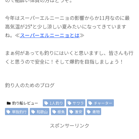
今年はスーパーエルニーニョの影響からか11月なのに最
高気温が25°と少し涼しい夏みたいになってきています
ね。≪
スーパーエルニーニョとは
≫
まぁ何があっても釣りにはいくと思いますし、皆さんも行
くと思うので安全に！そして爆釣を目指しましょう！
釣り人のためのブログ
釣り船レビュー
1人釣り
サワラ
チャーター
単独釣行
和歌山
根魚
激安
青物
スポンサーリンク