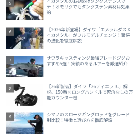
イカメタルのお勧めはタングステンスッ
テ！オモリグでもタングステン素材は効果
的
【2026年新登場】ダイワ「エメラルダス X
イカメタル」がフルモデルチェンジ！驚愕
の進化を徹底解説
サワラキャスティング最強ブレードジグお
すすめ5選！実績のあるルアーを厳選紹介
【26新製品】ダイワ「26ティエラ IC」解
説。150番×ロングハンドルで死角なしの万
能カウンター機
シマノのスロージギングロッドをグレード
別比較！特徴と選び方を徹底解説