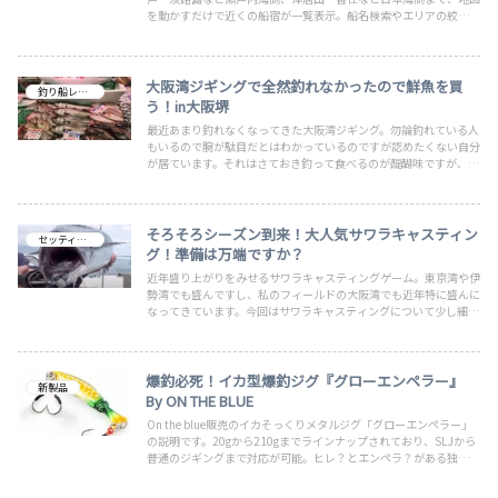
を動かすだけで近くの船宿が一覧表示。船名検索やエリアの絞り込
みもできるので、釣行予定を立てる前にぜひ確認したいページで
す。
大阪湾ジギングで全然釣れなかったので鮮魚を買
釣り船レビュー
う！in大阪堺
最近あまり釣れなくなってきた大阪湾ジギング。勿論釣れている人
もいるので腕が駄目だとはわかっているのですが認めたくない自分
が居ています。それはさておき釣って食べるのが醍醐味ですが、純
粋に魚が大好きなので釣れなくても食べたいのです。そこで個人的
に良く鮮魚を買いに行く市場2つご紹介しています。今回購入した
鮮魚も紹介しています
そろそろシーズン到来！大人気サワラキャスティン
セッティング
グ！準備は万端ですか？
近年盛り上がりをみせるサワラキャスティングゲーム。東京湾や伊
勢湾でも盛んですし、私のフィールドの大阪湾でも近年特に盛んに
なってきています。今回はサワラキャスティングについて少し細か
いご説明します。普通のキャスティングやショアジギングとは少し
異なりますので、ご覧になって爆釣してください。脂がのったサワ
ラは絶品なのでぜひ！
爆釣必死！イカ型爆釣ジグ『グローエンペラー』
新製品
By ON THE BLUE
On the blue販売のイカそっくりメタルジグ「グローエンペラー」
の説明です。20gから210gまでラインナップされており、SLJから
普通のジギングまで対応が可能。ヒレ？とエンペラ？がある独特な
形状からイレギュラーアクションを誘発し、リアクションバイトが
期待できます。