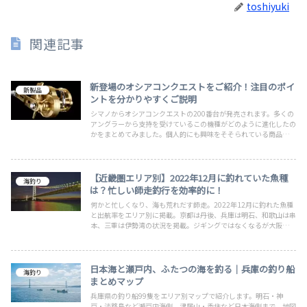
toshiyuki
関連記事
新登場のオシアコンクエストをご紹介！注目のポイ
新製品
ントを分かりやすくご説明
シマノからオシアコンクエストの200番台が発売されます。多くの
アングラーから支持を受けているこの機種がどのように進化したの
かをまとめてみました。個人的にも興味をそそられている商品なの
でご紹介してみます。ハイスペックで最高峰と言っても過言ではな
いオシアコンクエストをご覧ください。DAIWA派の方も見るだけ
是非。
【近畿圏エリア別】2022年12月に釣れていた魚種
海釣り
は？忙しい師走釣行を効率的に！
何かと忙しくなり、海も荒れだす師走。2022年12月に釣れた魚種
と出航率をエリア別に掲載。京都は丹後、兵庫は明石、和歌山は串
本、三重は伊勢湾の状況を掲載。ジギングではなくなるが大阪湾の
海上釣堀もトラフグやサーモンなどが放流され、普段釣れない高級
魚を手軽に狙うこともできます。色々な魚種を狙って楽しい釣行に
なりますように。
日本海と瀬戸内、ふたつの海を釣る｜兵庫の釣り船
海釣り
まとめマップ
兵庫県の釣り船99隻をエリア別マップで紹介します。明石・神
戸・淡路島など瀬戸内海側、津居山・香住など日本海側まで、地図