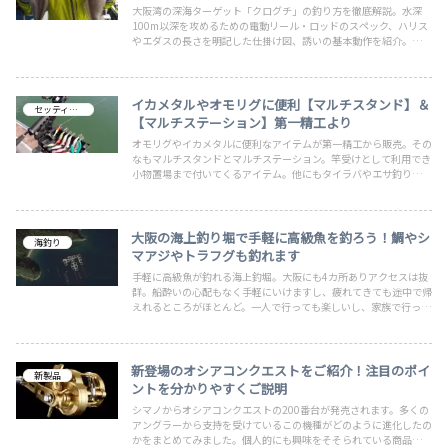
大阪湾の深海ターゲット「クログチ」の釣り方を徹底解説。水深
100m以深を攻めるための電動リール・ロッドのスペック、ハリス
やエダスの長さを明記した仕掛け図、誘いの基本動作を紹介。ま
た、クログチ便を出船している大阪・兵庫の実績遊漁船も掲載。
イカメタルやオモリグに便利【マルチスタンド】＆
セッティング
【マルチステーション】第一精工より
オモリグやイカメタルに便利なアイテムが第一精工から販売。その
なもマルチスタンドとマルチステーション。竿受けとして利用でき
小物置場まで付いてくるアイテム。他にもタイラバやエサ釣りでも
助かるアイテムです。マルチスタンドは160と130の販売となりパ
イプタイプには別売り備品が必要です。160には付けることができ
ないので注意
大阪の海上釣り堀で手軽に高級魚を釣ろう！鯛やシ
海釣り
マアジやトラフグも釣れます
手軽に高級魚が釣れる海上釣堀。大阪にも4カ所ありアクセスは抜
群。船酔いの心配もなく手軽にいけますし、疲れてきても途中で帰
えれるところがほとんど。一人で行っても楽しいし、家族で行って
も楽しめる海上釣堀をまとめました。いずれの海上釣り堀も湾内に
あり、波や風の影響も少ないので冬場でも安心です。手軽に楽しく
高級魚が釣れますよ。
新登場のオシアコンクエストをご紹介！注目のポイ
新製品
ントを分かりやすくご説明
シマノからオシアコンクエストの200番台が発売されます。多くの
アングラーから支持を受けているこの機種がどのように進化したの
かをまとめてみました。個人的にも興味をそそられている商品なの