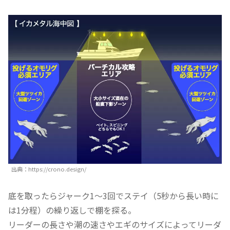
出典：https://crono.design/
底を取ったらジャーク1～3回でステイ（5秒から長い時に
は1分程）の繰り返しで棚を探る。
リーダーの長さや潮の速さやエギのサイズによってリーダ