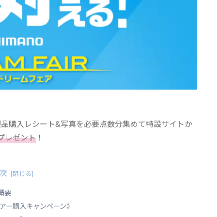
ー製品購入レシート&写真を必要点数分集めて特設サイトか
プレゼント
！
次
要​
アー購入キャンペーン》