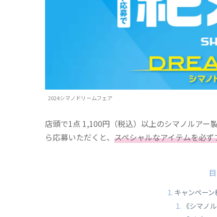
2024シマノドリームフェア
店頭で1点 1,100円（税込）以上のシマノルア
ら応募いただくと、
スペシャルなアイテムを必ず
目
キャンペーン概
《シマノル