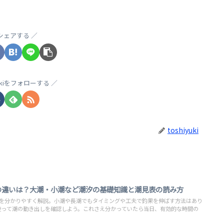
シェアする
yukiをフォローする
toshiyuki
の違いは？大潮・小潮など潮汐の基礎知識と潮見表の読み方
りを分かりやすく解説。小潮や長潮でもタイミングや工夫で釣果を伸ばす方法はあり
使って潮の動き出しを確認しよう。これさえ分かっていたら当日、有効的な時間の