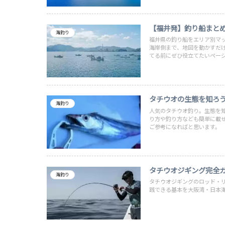
【福井発】釣り船まと
海釣り
福井県の釣り船をエリア別マ
海岸側まで、地図を動かすだ
てる前にぜひ役立てたいペー
タチウオの生態を知ろ
海釣り
人気のタチウオ釣り。生態を
り方や釣り方なども簡単に載
ご参考になればと思います。
タチウオジギング完全
海釣り
タチウオジギングのロッド・
践できる基本を大阪湾・日本