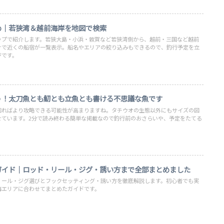
め｜若狭湾＆越前海岸を地図で検索
ップで紹介します。若狭大島・小浜・敦賀など若狭湾側から、越前・三国など越前
けで近くの船宿が一覧表示。船名やエリアの絞り込みもできるので、釣行予定を立
ジです。
う！太刀魚とも魛とも立魚とも書ける不思議な魚です
知ればより攻略できる可能性が高まりますね。タチウオの生態以外にもサイズの図
せています。2分で読み終わる簡単な掲載なので釣行前のおさらいや、予定をたてる
ガイド｜ロッド・リール・ジグ・誘い方まで全部まとめました
リール・ジグ選びとフックセッティング・誘い方を徹底解説します。初心者でも実
海エリアに合わせてまとめたガイドです。