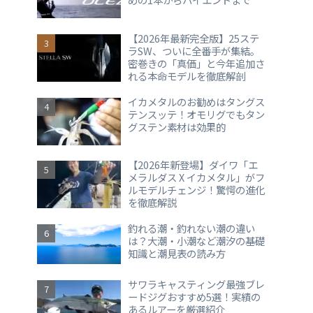
【2026年最新完全版】25ステ
ラSW、ついに全番手が集結。
密巻きの「真価」と今年追加さ
れる本命モデルを徹底解剖
イカメタルのお勧めはタングス
テンスッテ！オモリグでもタン
グステン素材は効果的
【2026年新登場】ダイワ「エ
メラルダス X イカメタル」がフ
ルモデルチェンジ！驚愕の進化
を徹底解説
釣れる潮・釣れない潮の違い
は？大潮・小潮など潮汐の基礎
知識と潮見表の読み方
サワラキャスティング最強ブレ
ードジグおすすめ5選！実績の
あるルアーを厳選紹介