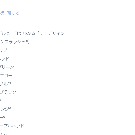
次
デルと一目でわかる「↓」デザイン
ネオンフラッシュ®）
ナップ
ヘッド
グリーン
イエロー
ープル™
トブラック
®
レンジ®
ー®
パープルヘッド
ライム