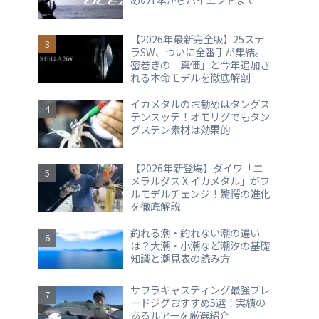
【2026年最新完全版】25ステ
ラSW、ついに全番手が集結。
密巻きの「真価」と今年追加さ
れる本命モデルを徹底解剖
イカメタルのお勧めはタングス
テンスッテ！オモリグでもタン
グステン素材は効果的
【2026年新登場】ダイワ「エ
メラルダス X イカメタル」がフ
ルモデルチェンジ！驚愕の進化
を徹底解説
釣れる潮・釣れない潮の違い
は？大潮・小潮など潮汐の基礎
知識と潮見表の読み方
サワラキャスティング最強ブレ
ードジグおすすめ5選！実績の
あるルアーを厳選紹介