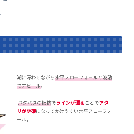
パー
潮に漂わせながら
水平スローフォールと波動
でアピール
。
パタパタの抵抗
で
ラインが張る
ことで
アタ
リが明確
になってかけやすい水平スローフォ
ール。