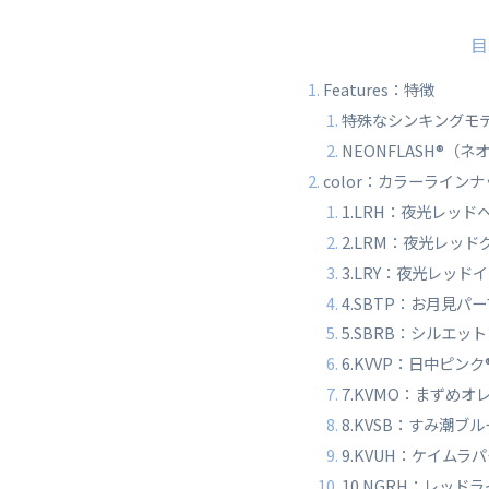
目
Features：特徴
特殊なシンキングモ
NEONFLASH®（
color：カラーライン
1.LRH：夜光レッド
2.LRM：夜光レッド
3.LRY：夜光レッド
4.SBTP：お月見パ
5.SBRB：シルエッ
6.KVVP：日中ピンク
7.KVMO：まずめオ
8.KVSB：すみ潮ブル
9.KVUH：ケイムラ
10.NGRH：レッド