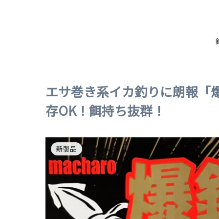
エサ巻き系イカ釣りに朗報「
存OK！餌持ち抜群！
新製品