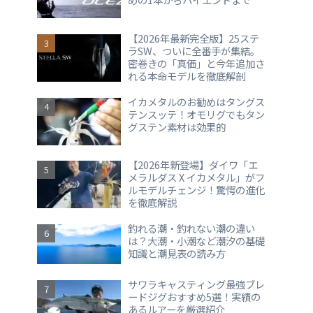
【2026年最新完全版】25ステ
ラSW、ついに全番手が集結。
密巻きの「真価」と今年追加さ
れる本命モデルを徹底解剖
イカメタルのお勧めはタングス
テンスッテ！オモリグでもタン
グステン素材は効果的
【2026年新登場】ダイワ「エ
メラルダス X イカメタル」がフ
ルモデルチェンジ！驚愕の進化
を徹底解説
釣れる潮・釣れない潮の違い
は？大潮・小潮など潮汐の基礎
知識と潮見表の読み方
サワラキャスティング最強ブレ
ードジグおすすめ5選！実績の
あるルアーを厳選紹介