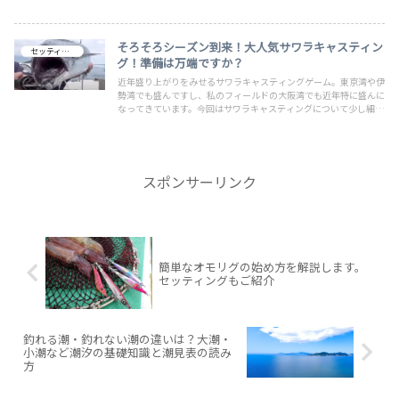
も釣れる優れもの。シーズン突入のイカメタルで使用したらどんな
が釣れるのかと考えただけでワクワクしています。ルール上問題な
ければね・・
そろそろシーズン到来！大人気サワラキャスティン
セッティング
グ！準備は万端ですか？
近年盛り上がりをみせるサワラキャスティングゲーム。東京湾や伊
勢湾でも盛んですし、私のフィールドの大阪湾でも近年特に盛んに
なってきています。今回はサワラキャスティングについて少し細か
いご説明します。普通のキャスティングやショアジギングとは少し
異なりますので、ご覧になって爆釣してください。脂がのったサワ
ラは絶品なのでぜひ！
スポンサーリンク
簡単なオモリグの始め方を解説します。
セッティングもご紹介
釣れる潮・釣れない潮の違いは？大潮・
小潮など潮汐の基礎知識と潮見表の読み
方