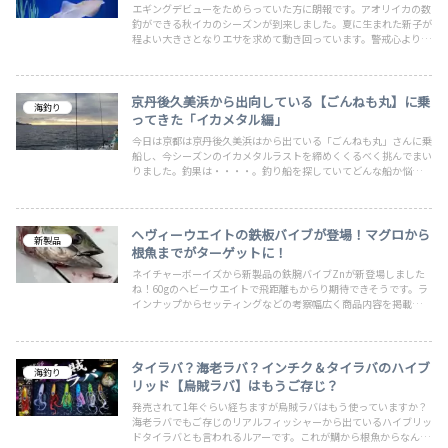
エギングデビューをためらっていた方に朗報です。アオリイカの数
釣ができる秋イカのシーズンが到来しました。夏に生まれた新子が
程よい大きさとなりエサを求めて動き回っています。警戒心よりも
好奇心が勝るこの時期にデビューをしてまずは1杯を釣り上げてエ
ギンガーとしてデビューしましょう。
京丹後久美浜から出向している【ごんねも丸】に乗
海釣り
ってきた「イカメタル編」
今日は京都は京丹後久美浜はから出ている「ごんねも丸」さんに乗
船し、今シーズンのイカメタルラストを締めくくるべく挑んでまい
りました。釣果は・・・・。釣り船を探していてどんな船か悩んで
いる人は見てもらえると大体の雰囲気がわかると思います。
ヘヴィーウエイトの鉄板バイブが登場！マグロから
新製品
根魚までがターゲットに！
ネイチャーボーイズから新製品の鉄腕バイブZnが新登場しました
ね！60gのヘビーウエイトで飛距離もからり期待できそうです。ラ
インナップからセッティングなどの考察幅広く商品内容を掲載。タ
ーゲットもマグロ族からブリ族から根魚までフィッシュイーター全
般がターゲットになるオールマイティメタルバイブが登場しまし
た！
タイラバ？海老ラバ？インチク＆タイラバのハイブ
海釣り
リッド【烏賊ラバ】はもうご存じ？
発売されて1年ぐらい経ちますが烏賊ラバはもう使っていますか？
海老ラバでもご存じのリアルフィッシャーから出ているハイブリッ
ドタイラバとも言われるルアーです。これが鯛から根魚からなんで