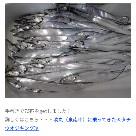
手巻きで75匹をgetしました！
詳しくはこちら・・・
湊丸（泉南市）に乗ってきた≪タチ
ウオジギング≫