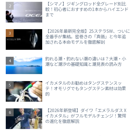
【シマノ】ジギングロッド全グレード別比
較！初心者におすすめの1本からハイエンド
まで
【2026年最新完全版】25ステラSW、ついに
全番手が集結。密巻きの「真価」と今年追
加される本命モデルを徹底解剖
釣れる潮・釣れない潮の違いは？大潮・小
潮など潮汐の基礎知識と潮見表の読み方
イカメタルのお勧めはタングステンスッ
テ！オモリグでもタングステン素材は効果
的
【2026年新登場】ダイワ「エメラルダス X
イカメタル」がフルモデルチェンジ！驚愕
の進化を徹底解説