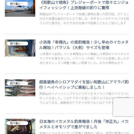
《和歌山で根魚》プレジャーボートで悠々エンジョ
釣り船レビュー
イフィッシング！上流階級の釣りに驚愕
和歌山のプレジャーボートで快適に根魚を狙った釣行記。エアコン
付きの快適な船内でのんびり楽しみ、オオモンハタやアカハタを釣
り上げた様子を、おすすめの仕掛けや釣果とともにご紹介します
小浜発「幸翔丸」の実釣報告！少し早めのイカメタ
釣り船レビュー
ル開始！パラソル（大剣）サイズも登場
小浜港から出向している幸翔丸さんに乗船し今季初のイカメタルで
ケンサキを狙きました。パラソル（大剣）サイズも登場しましたが
まだまだシーズン序盤で厳しい釣果でした。久々の実釣なので釣れ
なくても非常に楽しかったです。また評判通りの良い船に巡り合え
たのでこれからも乗船したいと思います。大型を狙うのならば楽し
いシーズン！
超高級魚のシロアマダイを狙い和歌山にアマラバ釣
釣り船レビュー
行！ヘイヘイシップに乗船しました！
和歌山のヘイヘイシップからアマダイをタイラバで狙うアマラバに
行ってきました。シロアマダイを狙って釣り上げるロマン溢れる釣
りになります。高級魚のアマダイの中でもシロアマダイは最上級の
種類となり一度食べると病みつきになりますよ！
日本海のイカメタル釣果報告！丹後「栄正丸」イカ
釣り船レビュー
メタルとオモリグで差がでました
丹後へイカメタルに行った釣果と傾向のご紹介。浅茂川漁港から出