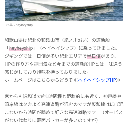
出典：heyheyship
和歌山県は紀北の和歌山市（紀ノ川沿い）の遊漁船
「
heyheyshi
p」（ヘイヘイシップ）に乗ってきました。
ジギングでは一日便が多い紀北エリアで
半日便
があり、
HPの作り方や雰囲気など今までの遊漁船HPとは一味違う
感じがしており興味を持っておりました。
ホームページはこちらからどうぞ≪
ヘイヘイシップHP
≫
家からも阪和道で約1時間程と距離的にも近く、神戸線や
湾岸線は夕方よく高速道路が混むのですが阪和線はほぼ混
まないから時間が読めて好きな高速道路です。（オービス
がない代わりに覆面パトカーが多いのですが）