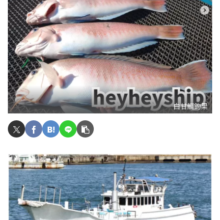
白甘鯛釣果