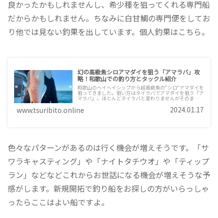
良かったかもしれませんし、希少種を狙ってくれる専門船
だからかもしれません。ちなみに白甘鯛の専門便をしてお
り他では見ない釣果を出しています。個人釣果はこちら。
幻の高級魚シロアマダイを狙う「アマラバ」攻
略！和歌山での釣り方とタックル紹介
和歌山のヘイヘイシップから超高級魚の”シロ”アマダイを
狙ってきました。狙い方はタイラバでアマダイを狙う『ア
マラバ』。ほとんどタイラバと変わりませんがそのままで
はほとんど釣れないかも。釣れるコツもありますのでご興
2024.01.17
www.tsuribito.online
味がある方はご覧ください。希少な魚なのでいつまで釣れ
るかはわかりません。今はまだ釣れているのでお早めにど
うぞ
色々なパターンがあるのは行く機会が増えそうです。「サ
ワラキャスティング」や「ナイトタチウオ」や「ティップ
ラン」などなどこれからお世話になる機会が増えそうな予
感がします。新規開拓で釣り船をお探しの方がいらっしゃ
ったらここはよい船ですよ。