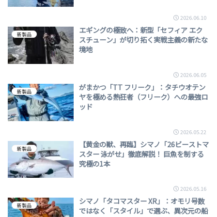
2026.06.10
エギングの極致へ：新型「セフィア エク
新製品
スチューン」が切り拓く実戦主義の新たな
境地
2026.06.05
がまかつ「TT フリーク」：タチウオテン
新製品
ヤを極める熱狂者（フリーク）への最強ロ
ッド
2026.05.22
【黄金の獣、再臨】シマノ「26ビーストマ
新製品
スター 泳がせ」徹底解説！ 巨魚を制する
究極の1本
2026.05.16
シマノ「タコマスター XR」：オモリ号数
新製品
ではなく「スタイル」で選ぶ、異次元の船