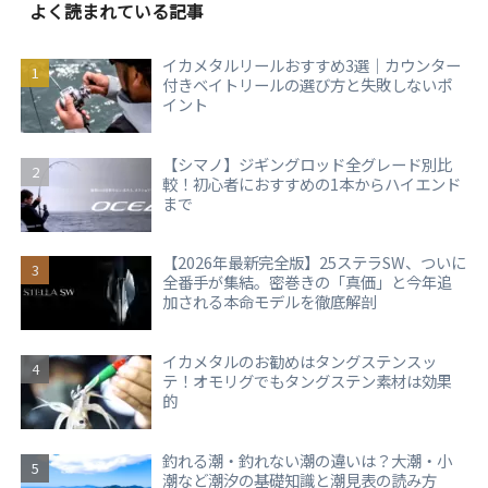
よく読まれている記事
イカメタルリールおすすめ3選｜カウンター
付きベイトリールの選び方と失敗しないポ
イント
【シマノ】ジギングロッド全グレード別比
較！初心者におすすめの1本からハイエンド
まで
【2026年最新完全版】25ステラSW、ついに
全番手が集結。密巻きの「真価」と今年追
加される本命モデルを徹底解剖
イカメタルのお勧めはタングステンスッ
テ！オモリグでもタングステン素材は効果
的
釣れる潮・釣れない潮の違いは？大潮・小
潮など潮汐の基礎知識と潮見表の読み方