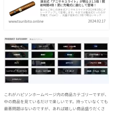
津本式「アニサキスライト」が明るさ1.5倍！照
射時間4倍！更に充電式に進化して登場！
皆さんご存じの津本式アニサキスライトが2024年3月にグ
レードアップして登場します。今までは電池式だったのが
充電式（TypeC）、光量が従来の1.5倍で明るいキッチン
でも見つけやすく、連続使用時間が従来の4倍となり2時
2024.02.17
www.tsuribito.online
間の使用が可能となりました。もちろん防水性にも優れて
いるので水回りでの使用も安心です。刺身が安心に！
これがハピソンホームページ内の商品カテゴリーですが、
中の商品を見ているだけで楽しいです。持っていなくても
最悪問題はないのですが、あれば嬉しい商品盛りだくさ