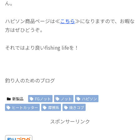
ん。
ハピソン商品ページは≪
こちら
≫になりますので、お暇な
方はぜひどうぞ。
それではより良いfishing lifeを！
釣り人のためのブログ
新製品
FGノット
ノット
ハピソン
ヒートカッター
摩擦系
焼きコブ
スポンサーリンク