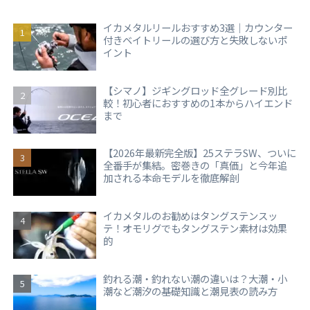
イカメタルリールおすすめ3選｜カウンター
付きベイトリールの選び方と失敗しないポ
イント
【シマノ】ジギングロッド全グレード別比
較！初心者におすすめの1本からハイエンド
まで
【2026年最新完全版】25ステラSW、ついに
全番手が集結。密巻きの「真価」と今年追
加される本命モデルを徹底解剖
イカメタルのお勧めはタングステンスッ
テ！オモリグでもタングステン素材は効果
的
釣れる潮・釣れない潮の違いは？大潮・小
潮など潮汐の基礎知識と潮見表の読み方