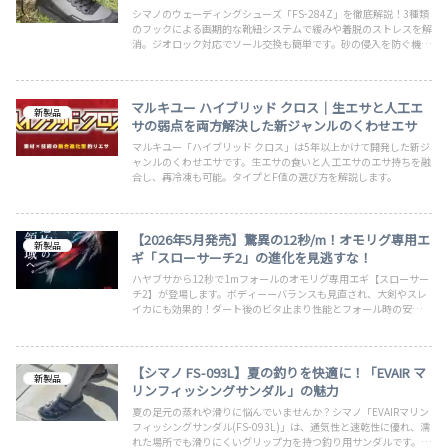
シマノのウェーディングシューズ「FS-284Z」を徹底解説！3種類
のフックによる画期的な靴紐システムで緩みや着脱のストレスを解
消。ジオロック対応でソール交換も簡単です。砂の侵入を防ぐ機能
や快適なインソールなど、釣り人必見の魅力をお届けします。
マルキユー ハイブリッド クロス｜生エサと人工エ
新製品
サの弱点を両方解決した新ジャンルのくわせエサ
マルキユー「ハイブリッド クロス」は5年以上かけて開発した新ジ
ャンルのくわせエサです。生エサの食いと人工エサのエサ持ちを融
合し、再冷凍も可能。タイプとF値の選び方を解説します。
【2026年5月発売】驚異の12秒/m！オモリグ専用エ
新製品
ギ「スローサーチ2」の進化を見逃すな！
ハヤブサから12秒で1mフォールのオモリグ専用エギ【スローサー
チ2】が登場します。ボディーーバランスも見直され、大剣やスレ
イカにも効果的！ダート後のビタ止まり性能とフォール時の安定性
も向上しています！今年のメイン機種になる予感がしていますね。
【シマノ FS-093L】夏の釣りを快適に！「EVAIR マ
新製品
リンフィッシングサンダル」の魅力
夏の足元の蒸れや滑りに悩んでいませんか？シマノ「EVAIRマリン
フィッシングサンダル(FS-093L)」は、通気性と速乾性に優れ、濡
れた場所でも滑りにくいグリップ力を持つ釣り用サンダルです。普