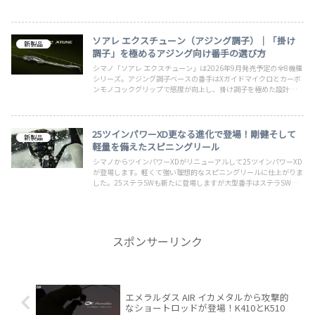
段使いもできるコスパ抜群の本製品の魅力を解説！
ソアレ エクスチューン（アジング調子）｜「掛け
新製品
調子」を極めるアジング向け番手の選び方
シマノ「ソアレ エクスチューン」は2026年9月発売予定の全8機種
シリーズ。アジング調子ベースの番手はXガイドマイクロとカーボ
ンモノコックグリップで感度が向上し、掛け調子を極めた設計。番
手ごとの選び方を海釣り目線でわかりやすく解説します。
25ツインパワーXD更なる進化で登場！剛健そして
新製品
軽量を備えたスピニングリール
シマノからツインパワーXDがリニューアルして25ツインパワーXD
が登場します。軽くて強い理想的なスピニングリールに仕上がりま
した。25ステラSWも新たに登場しますが大型番手はステラSW、
小型番手は25ツインパワーXDのすみ分けとなります。今流行って
いるサワラキャスティングゲームなどには最適な5000XGもありま
す！
スポンサーリンク
エメラルダス AIR イカメタルから攻撃的
なショートロッドが登場！K410とK510