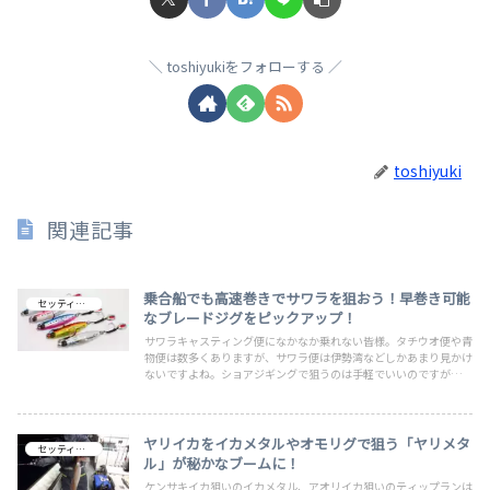
toshiyukiをフォローする
toshiyuki
関連記事
乗合船でも高速巻きでサワラを狙おう！早巻き可能
セッティング
なブレードジグをピックアップ！
サワラキャスティング便になかなか乗れない皆様。タチウオ便や青
物便は数多くありますが、サワラ便は伊勢湾などしかあまり見かけ
ないですよね。ショアジギングで狙うのは手軽でいいのですが、群
れが来なければ釣果は寂しくなりますよね。そんな日頃の悩みを青
物乗合船でかなえることができるかもしれません。ご一読いただい
てジグを揃えよう！
ヤリイカをイカメタルやオモリグで狙う「ヤリメタ
セッティング
ル」が秘かなブームに！
ケンサキイカ狙いのイカメタル、アオリイカ狙いのティップランは