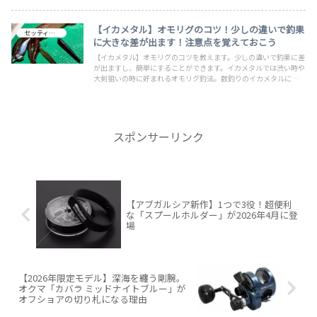
【イカメタル】オモリグのコツ！少しの違いで釣果
セッティング
に大きな差が出ます！注意点を覚えておこう
【イカメタル】オモリグのコツを教えます。少しの違いで釣果に差
が出ますし、簡単にすることができます。イカメタルでは渋い時や
大剣狙いの時に好まれるオモリグ釣法。数釣りのイカメタルに大剣
狙いのオモリグを使い分けて釣果を伸ばしましょう。もうシーズン
に突入しつつあるイカメタル＆オモリグ！食べて美味しいイカを釣
ろう！
スポンサーリンク
【アブガルシア新作】1つで3役！超便利
な「スプールホルダー」が2026年4月に登
場
【2026年限定モデル】深海を纏う剛腕。
オクマ「カバラ ミッドナイトブルー」が
オフショアの切り札になる理由