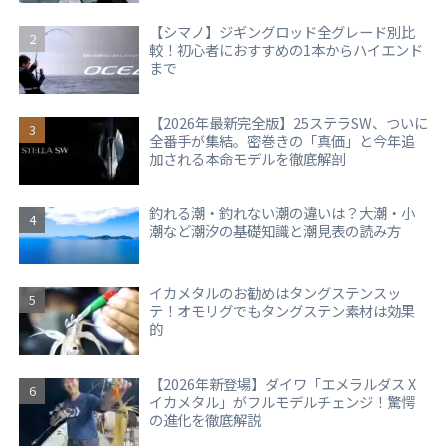
【シマノ】ジギングロッド全グレード別比
較！初心者におすすめの1本からハイエンド
まで
【2026年最新完全版】25ステラSW、ついに
全番手が集結。密巻きの「真価」と今年追
加される本命モデルを徹底解剖
釣れる潮・釣れない潮の違いは？大潮・小
潮など潮汐の基礎知識と潮見表の読み方
イカメタルのお勧めはタングステンスッ
テ！オモリグでもタングステン素材は効果
的
【2026年新登場】ダイワ「エメラルダス X
イカメタル」がフルモデルチェンジ！驚愕
の進化を徹底解説