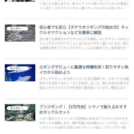
ご存じだと思いますが、新たにヤリイカ狙いのヤリメタルが登場し
ています！これでヤリメタル→春イカ→イカメタル＆秋イカ→ヤリ
メタルのローテーションで年中イカが狙えますね。そこでここでは
簡単にヤリメタルの方法を書いていますのでイカ好きの方はお暇な
ら是非見てください
初心者でも安心【タチウオジギングの始め方】タッ
セッティング
クルやアクションなどを簡単に解説
初心者でも簡単なタチウオジギングを解説。ロッドやリールのセッ
ティングやジグやアクションまでわかりやすく書いています。誰で
も簡単に釣れてジギングのデビューにはお勧めです。東京湾や大阪
湾などの大都市近郊の海でも釣れているので移動も楽々ですよね。
昨年が大爆釣だったので今年も沢山連れて欲しいです。釣りたい魚
種が沢山ですね！
エギングデビューに最適な時機到来！釣りやすい秋
セッティング
イカから始めよう
エギングデビューをためらっていた方に朗報です。アオリイカの数
釣ができる秋イカのシーズンが到来しました。夏に生まれた新子が
程よい大きさとなりエサを求めて動き回っています。警戒心よりも
好奇心が勝るこの時期にデビューをしてまずは1杯を釣り上げてエ
ギンガーとしてデビューしましょう。
ブリジギング｜【3万円台】シマノで揃えるおすす
セッティング
めタックルセット
シマノ製ロッドとリールで3万円台に収まるブリジギングのおすす
めセットを提案します。瀬戸内海と日本海のフィールド別、スピニ
ングとベイトの釣り方別に全4パターンで紹介。グラップラーBB×
スフェロスSWの王道構成で初めての1本にもおすすめです。