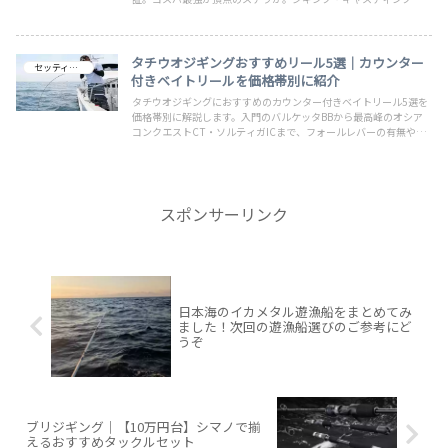
ール選びで迷っている方へ結論を出します。
タチウオジギングおすすめリール5選｜カウンター
セッティング
付きベイトリールを価格帯別に紹介
タチウオジギングにおすすめのカウンター付きベイトリール5選を
価格帯別に解説します。入門のバルケッタBBから最高峰のオシア
コンクエストCT・ソルティガICまで、フォールレバーの有無や各
機種の特徴をまとめて紹介しています。
スポンサーリンク
日本海のイカメタル遊漁船をまとめてみ
ました！次回の遊漁船選びのご参考にど
うぞ
ブリジギング｜【10万円台】シマノで揃
えるおすすめタックルセット