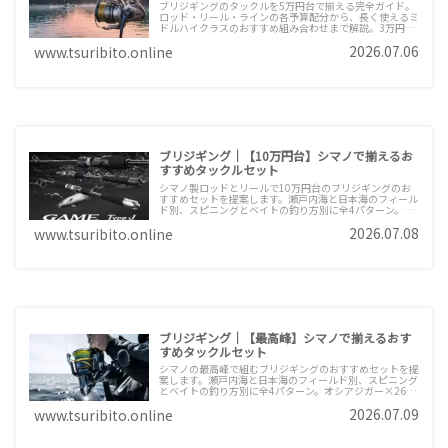
ブリジギングのタックルを5万円台で揃える完全ガイド。
ロッド・リール・ラインの各予算配分から、長く使えるミ
ドルハイクラスのおすすめ組み合わせまで解説。3万円台
から一歩上を目指す人に向けた、青物ジギング入門の決定
2026.07.06
www.tsuribito.online
版セットを紹介します。
ブリジギング｜【10万円台】シマノで揃えるお
すすめタックルセット
シマノ製ロッドとリールで10万円台のブリジギングのお
すすめセットを提案します。瀬戸内海と日本海のフィール
ド別、スピニングとベイトの釣り方別に全4パターン。オ
シアジガー×ツインパワーSWでロッドに投資して操作精
2026.07.08
www.tsuribito.online
度を極める通好みの構成です。
ブリジギング｜【最高峰】シマノで揃えるおす
すめタックルセット
シマノの最高峰で組むブリジギングのおすすめセットを提
案します。瀬戸内海と日本海のフィールド別、スピニング
とベイトの釣り方別に全4パターン。オシアジガー×26ス
テラSWという妥協なしの組み合わせで、ジギングタック
2026.07.09
www.tsuribito.online
ルの到達点を紹介します。