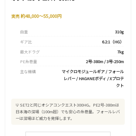
約48,000〜55,000円
実売
自重
310g
ギア比
6.2:1（HG）
最大ドラグ
7kg
PE糸巻量
2号-380m / 3号-250m
主な機構
マイクロモジュールギア / フォール
レバー / HAGANEボディ / Xプロテ
クト
SET2と同じオシアコンクエスト300HG。PE2号-380mは
日本海の深場（100m超）でも安心の糸巻量。フォールレバ
ーは深場ほど威力を発揮します。