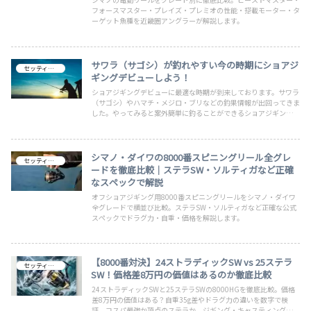
フォースマスター・プレイズ・プレミオの性能・搭載モーター・タ
ーゲット魚種を近畿圏アングラーが解説します。
サワラ（サゴシ）が釣れやすい今の時期にショアジ
セッティング
ギングデビューしよう！
ショアジギングデビューに最適な時期が到来しております。サワラ
（サゴシ）やハマチ・メジロ・ブリなどの釣果情報が出回ってきま
した。やってみると案外簡単に釣ることができるショアジギングを
この時期に始めてみませんか。必要な道具などを分かりやすく簡単
にまとめています。揃え方によっては安価にそろえることもできま
すので是非どうぞ。
シマノ・ダイワの8000番スピニングリール全グレ
セッティング
ードを徹底比較｜ステラSW・ソルティガなど正確
なスペックで解説
オフショアジギング用8000番スピニングリールをシマノ・ダイワ
全グレードで横並び比較。ステラSW・ソルティガなど正確な公式
スペックでドラグ力・自重・価格を解説します。
【8000番対決】24ストラディックSW vs 25ステラ
セッティング
SW！価格差8万円の価値はあるのか徹底比較
24ストラディックSWと25ステラSWの8000HGを徹底比較。価格
差8万円の価値はある？自重35g差やドラグ力の違いを数字で検
証。コスパ最強か頂点のステラか。ジギング・キャスティングのリ