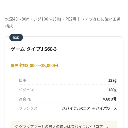
水深40〜80m・ジグ100〜150g・PE2号｜ドテラ流しに強い王道
構成
ROD
ゲーム タイプJ S60-3
約33,000〜38,000円
実売
自重
127g
ジグMAX
180g
適合PE
MAX 3号
ブランクス
スパイラルXコア ＋ ハイパワーX
グラップラーとの最大の違いはスパイラルX「コア」。