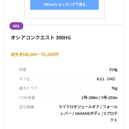
Yahoo!ショッピングで見る
REEL
オシアコンクエスト 300HG
約48,000〜55,000円
実売
自重
310g
ギア比
6.2:1（HG）
最大ドラグ
7kg
PE糸巻量
2号-380m / 3号-250m
主な機構
マイクロモジュールギア / フォール
レバー / HAGANEボディ / Xプロテ
クト