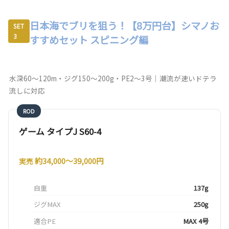
日本海でブリを狙う！【8万円台】シマノお
SET
3
すすめセット スピニング編
水深60〜120m・ジグ150〜200g・PE2〜3号｜潮流が速いドテラ
流しに対応
ROD
ゲーム タイプJ S60-4
約34,000〜39,000円
実売
自重
137g
ジグMAX
250g
適合PE
MAX 4号