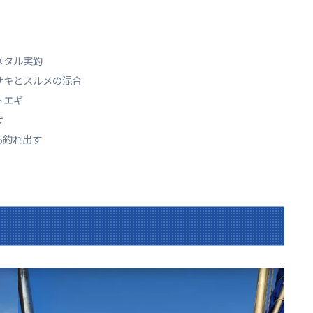
メタル実釣
サキとスルメの混合
トエギ
け
も釣れ出す