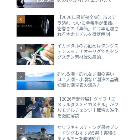
【2026年最新完全版】25ステ
ラSW、ついに全番手が集結。
密巻きの「真価」と今年追加さ
れる本命モデルを徹底解剖
イカメタルのお勧めはタングス
テンスッテ！オモリグでもタン
グステン素材は効果的
釣れる潮・釣れない潮の違い
は？大潮・小潮など潮汐の基礎
知識と潮見表の読み方
【2026年新登場】ダイワ「エ
メラルダス X イカメタル」がフ
ルモデルチェンジ！驚愕の進化
を徹底解説
サワラキャスティング最強ブレ
ードジグおすすめ5選！実績の
あるルアーを厳選紹介