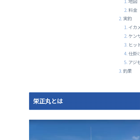
地図
料金
実釣
イカ
ケン
ヒッ
仕掛
アジ
釣果
栄正丸とは