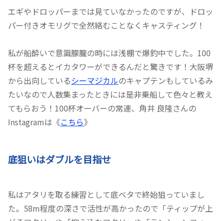
エギやドロッパーまでは見ていなかったのですが、ドロッ
パー付きオモリグで全然絡むことなくキャスティング！
私が船酔いで意識朦朧の時には浅棚で爆釣中でした。100
杯を超えるとイカタワーができるんだと驚きです！大阪堺
から出向している
シーマジカル
のキャプテンもしているみ
たいなので人数集まったときには是非乗船して色々と教え
てもらおう！100杯オーバーの常連、角井 良隆さんの
Instagramは《
こちら
》
底狙いはダブルを目指せ
私はアタリを取る練習として底ベタで終始狙っていまし
た。58m程度の深さで活性が高かったので「ティップが上