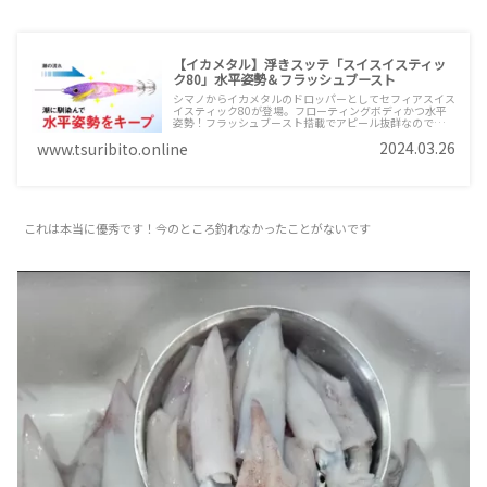
【イカメタル】浮きスッテ「スイスイスティッ
ク80」水平姿勢＆フラッシュブースト
シマノからイカメタルのドロッパーとしてセフィアスイス
イスティック80が登場。フローティングボディかつ水平
姿勢！フラッシュブースト搭載でアピール抜群なので浮い
てきた高活性のイカはたまらず抱き着いてしまいます。
2024.03.26
www.tsuribito.online
80mで約2.5号の大きさもちょうど良いサイズ。水をしっ
かりと捉えるのでラインが張りアタリがとりやすいのも特
徴
これは本当に優秀です！今のところ釣れなかったことがないです