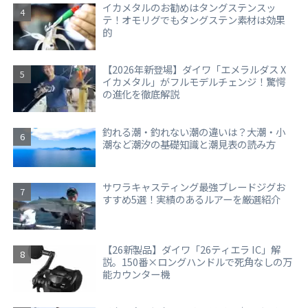
イカメタルのお勧めはタングステンスッ
テ！オモリグでもタングステン素材は効果
的
【2026年新登場】ダイワ「エメラルダス X
イカメタル」がフルモデルチェンジ！驚愕
の進化を徹底解説
釣れる潮・釣れない潮の違いは？大潮・小
潮など潮汐の基礎知識と潮見表の読み方
サワラキャスティング最強ブレードジグお
すすめ5選！実績のあるルアーを厳選紹介
【26新製品】ダイワ「26ティエラ IC」解
説。150番×ロングハンドルで死角なしの万
能カウンター機