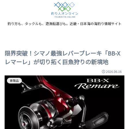
釣り方も、タックルも、遊漁船選びも。近畿・日本海の海釣り情報サイト
限界突破！シマノ最強レバーブレーキ「BB-X
レマーレ」が切り拓く巨魚狩りの新境地
2026.06.16
新製品