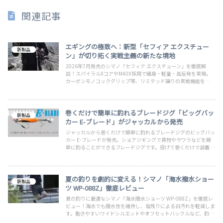
関連記事
エギングの極致へ：新型「セフィア エクスチュー
新製品
ン」が切り拓く実戦主義の新たな境地
2026年7月発売のシマノ「セフィア エクスチューン」を徹底解
説！スパイラルXコアやM40X採用で細身・軽量・高反発を実現。
カーボンモノコックグリップ等、リミテッド譲りの実戦機能を搭載
した最高峰エギングロッドの魅力と選び方を紹介します。
巻くだけで簡単に釣れるブレードジグ「ビッグバッ
新製品
カー E-ブレード」がジャッカルから発売
ジャッカルから巻くだけで簡単に釣れるブレードジグのビッグバッ
カー E-ブレードが発売。ショアジギングで青物やサワラなどを簡
単に釣ることができるブレードジグです。投げて巻くだけで装着済
みのビッグバッカー E-ブレードを解説していますのでご覧くださ
い。
夏の釣りを劇的に変える！シマノ「海水撥水ショー
新製品
ツ WP-088Z」徹底レビュー
夏の釣りに最適なシマノ「海水撥水ショーツ WP-088Z」を徹底レ
ビュー！海水でも撥水性を維持し、塩残りによる白汚れを軽減しま
す。動きやすいワイドシルエットやオフセットバックルなど、釣り
人必見の機能を詳しく解説します。