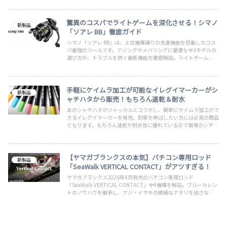
驚異のコスパでライトゲームを深化させる！シマノ
新製品
「ソアレ BB」徹底ガイド
シマノ「ソアレ BB」は、上位機種譲りの先進機能を搭載したコス
パ最強のリールです。アジングやメバリングに最適な全3モデルの
選び方や、トラブルを防ぐ最新機能を徹底解説。ライトゲームを本
格的に楽しみたい、上達したい釣り人は必見の内容です！
手軽にケイムラ加工が可能なイレグイマーカーがシ
新製品
ャチハタから販売！もちろん速乾＆耐水
あのシャチハタがジャッカルとコラボし、簡単にケイムラ加工がで
きるイレグイマーカーを発売。釣果を伸ばしたい方には必見の商品
となります。もちろん速乾や耐水性に優れているので現場のシチュ
エーションから判断して直ぐにケイムラ加工ができます。ペンタイ
プなので塗りやすいですし、プラグやブレードにも簡単です。是非
欲しい一品ですね
【ヤマガブランクスの本気】バチコン専用ロッド
新製品
「SeaWalk VERTICAL CONTACT」がアツすぎる！
ヤマガブランクス2026年4月発売のバチコン専用ロッド
「SeaWalk VERTICAL CONTACT」全4機種を解説。ブルーカレン
トのノウハウを継承し、アジ・イサキの微細なアタリを逃さない感
度・操作性・追従性を実現。本気の1本です。