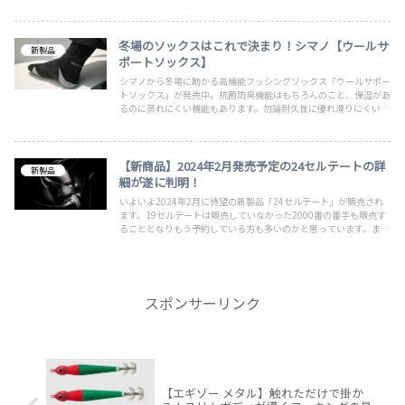
あなたの釣果と快適なリトリーブを強力にサポートします。
冬場のソックスはこれで決まり！シマノ【ウールサ
新製品
ポートソックス】
シマノから冬場に助かる高機能フッシングソックス「ウールサポー
トソックス」が発売中。抗菌防臭機能はもちろんのこと、保湿があ
るのに蒸れにくい機能もあります。勿論耐久性に優れ滑りにくい便
利ソックスです。価格は約3,000円とソックスにしては安くはない
ですが連日釣りに行く機会もないので1足あれば十分に満喫できそ
うです。
【新商品】2024年2月発売予定の24セルテートの詳
新製品
細が遂に判明！
いよいよ2024年2月に待望の新製品「24セルテート」が販売され
ます。19セルテートは販売していなかった2000番の番手も販売す
ることとなりもう予約している方も多いのかと思っています。また
ダイワでは3か月無料利用できるタッチトライキャンペーンも開催
していますので、期間は短いですが興味がある方は忘れず抽選参加
しましょう。
スポンサーリンク
【エギゾー メタル】触れただけで掛か