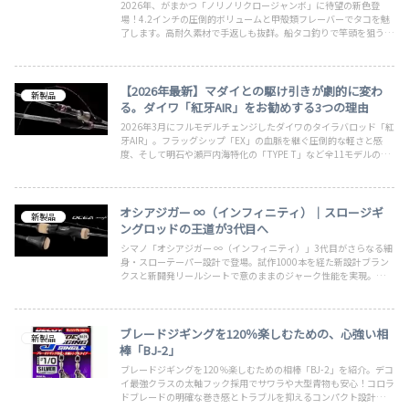
2026年、がまかつ「ノリノリクロージャンボ」に待望の新色登
場！4.2インチの圧倒的ボリュームと甲殻類フレーバーでタコを魅
了します。高耐久素材で手返しも抜群。船タコ釣りで竿頭を狙うた
めの必須アイテムの魅力を徹底解説します。
【2026年最新】マダイとの駆け引きが劇的に変わ
新製品
る。ダイワ「紅牙AIR」をお勧めする3つの理由
2026年3月にフルモデルチェンジしたダイワのタイラバロッド「紅
牙AIR」。フラッグシップ「EX」の血脈を継ぐ圧倒的な軽さと感
度、そして明石や瀬戸内海特化の「TYPE T」など全11モデルの特
徴や実釣における強みを徹底解説します。
オシアジガー ∞（インフィニティ）｜スロージギ
新製品
ングロッドの王道が3代目へ
シマノ「オシアジガー ∞（インフィニティ）」3代目がさらなる細
身・スローテーパー設計で登場。試作1000本を経た新設計ブラン
クスと新開発リールシートで意のままのジャーク性能を実現。イン
フィニティコネクトの中核を担うスロージギングロッドです。
ブレードジギングを120％楽しむための、心強い相
新製品
棒「BJ-2」
ブレードジギングを120％楽しむための相棒「BJ-2」を紹介。デコ
イ最強クラスの太軸フック採用でサワラや大型青物も安心！コロラ
ドブレードの明確な巻き感とトラブルを抑えるコンパクト設計が、