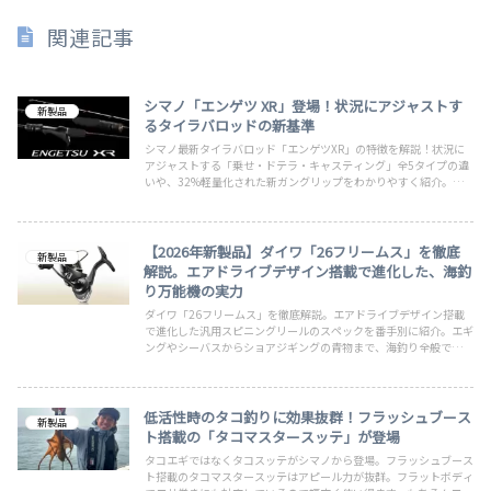
関連記事
シマノ「エンゲツ XR」登場！状況にアジャストす
新製品
るタイラバロッドの新基準
シマノ最新タイラバロッド「エンゲツXR」の特徴を解説！状況に
アジャストする「乗せ・ドテラ・キャスティング」全5タイプの違
いや、32%軽量化された新ガングリップをわかりやすく紹介。最
適な1本でタイラバ釣果アップを目指しましょう。
【2026年新製品】ダイワ「26フリームス」を徹底
新製品
解説。エアドライブデザイン搭載で進化した、海釣
り万能機の実力
ダイワ「26フリームス」を徹底解説。エアドライブデザイン搭載
で進化した汎用スピニングリールのスペックを番手別に紹介。エギ
ングやシーバスからショアジギングの青物まで、海釣り全般での使
い勝手を解説します。
低活性時のタコ釣りに効果抜群！フラッシュブース
新製品
ト搭載の「タコマスタースッテ」が登場
タコエギではなくタコスッテがシマノから登場。フラッシュブース
ト搭載のタコマスタースッテはアピール力が抜群。フラットボディ