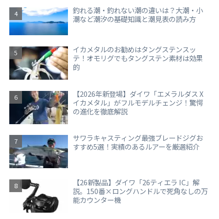
釣れる潮・釣れない潮の違いは？大潮・小
潮など潮汐の基礎知識と潮見表の読み方
イカメタルのお勧めはタングステンスッ
テ！オモリグでもタングステン素材は効果
的
【2026年新登場】ダイワ「エメラルダス X
イカメタル」がフルモデルチェンジ！驚愕
の進化を徹底解説
サワラキャスティング最強ブレードジグお
すすめ5選！実績のあるルアーを厳選紹介
【26新製品】ダイワ「26ティエラ IC」解
説。150番×ロングハンドルで死角なしの万
能カウンター機