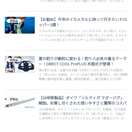
でエサ巻きにも対応しているので幅広く使い得ます。もちろんエギ
タイプのタコマスターフラッシュブーストも絶賛販売中。近年は渋
めのタコ釣りですがこれで釣果に差が出るかも。地域ごとのルール
を守って楽しく釣ろう
【お勧め】今年のイカメタルに持って行きたいドロ
新製品
ッパー3選！
イカメタルでお勧めドロッパー（スッテ＆エギ）のご紹介。ドロッ
パージョイントなどの新作も含めてご紹介をしています。そろそろ
シーズンinを迎えるイカメタルゲームですが追加のドロッパーをお
探しの場合はご覧になって下さい。終盤には個人的にも実績のある
定番スッテとドロッパーをご紹介しています。釣って楽しく食べて
美味しいイカ！
夏の釣りが劇的に変わる！釣り人必見の着るクーラ
新製品
ー！DIRECT COOL ProPLUS 水路式が登場！
夏の釣り必見！山善の水冷服「DIRECT COOL ProPLUS 水路式」
と「Mizu fit」を解説。クーラーの氷で背中を面冷却し、約3.5時間
稼働で熱中症対策に最適。疲労を軽減し、夏の釣果を上げる釣り人
におすすめの着るクーラーです。
【26年新製品】ダイワ「ソルティガ マダージグ」
新製品
解説。計算し尽くされた使いやすさと驚愕のコスパ
2026年発売、ダイワ「ソルティガ マダージグ」を解説。引き抵抗
を極限まで抑えた薄型非対称ボディの「使いやすさ」と、160gで
1,600円というソルティガブランドらしからぬ「最強コスパ」の秘
密を解説。誰でも使いやすいジグに仕上がっています。