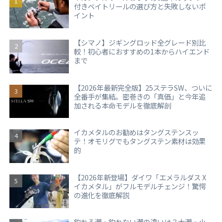
付きベイトリールの選び方と失敗しないポ
イント
【シマノ】ジギングロッド全グレード別比
較！初心者におすすめの1本からハイエンド
まで
【2026年最新完全版】25ステラSW、ついに
全番手が集結。密巻きの「真価」と今年追
加される本命モデルを徹底解剖
イカメタルのお勧めはタングステンスッ
テ！オモリグでもタングステン素材は効果
的
【2026年新登場】ダイワ「エメラルダス X
イカメタル」がフルモデルチェンジ！驚愕
の進化を徹底解説
釣れる潮・釣れない潮の違いは？大潮・小