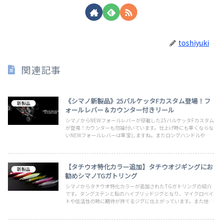
toshiyuki
関連記事
《シマノ新製品》25バルケッタFカスタム登場！フ
新製品
ォールレバー＆カウンター付きリール
シマノからNEWフォールレバーが搭載した25バルケッタFカスタム
が登場！カウンターも勿論付いています。仕上げ時にも重くならな
いNEWフォールレバーは重宝しますね。またロングハンドルや巻
上アラーム機能など欲しかった機能が充実している反面、コストパ
フォーマンスも取れている喉から手が出るほど欲しい商品！
【タチウオ特化カラー追加】タチウオジギングにお
新製品
勧めシマノTGガトリング
シマノからタチウオ特化カラーが追加されたTGガトリングの紹介
です。タングステンと鉛のハイブリッドジグとなり、マイクロベイ
トや低活性の時に期待が持てるジグに仕上がっています。また他に
もブレードジグにも適しており、サワラや青物や根魚にも対応した
マルチジグに仕上がっています。盛り上がりを見せるタチウオジギ