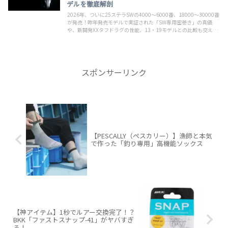
デルを徹底解剖
2026年、ついに25ステラSWの4000〜6000番、18000〜30000番
が発売！昨年発売モデルで実証された「SW専用密巻き」の真価
や、新開発XXタフドラグの性能、13・19モデルとの比較も交え
て、その進化を徹底解説します。
スポンサーリンク
【PESCALLY（ペスカリー）】漁師と本気
で作った「釣り専用」高機能ソックス
【神アイテム】1秒でルアー交換完了！？
BKK「ファストスナップ-41」がヤバすぎ
る！