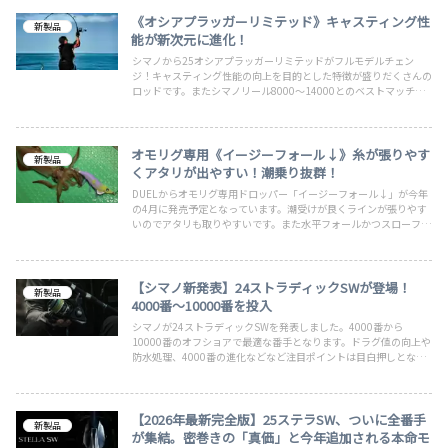
ング！楽しみましょう
《オシアプラッガーリミテッド》キャスティング性
新製品
能が新次元に進化！
シマノから25オシアプラッガーリミテッドがフルモデルチェン
ジ！キャスティング性能の向上を目的とした特徴が盛りだくさんの
ロッドです。またシマノリール8000～14000とのベストマッチン
グを徹底追及。ノンストレスで突き抜けていくようなキャストフィ
ールを実現していますので乞うご期待。更に軽量化も実現できたロ
ッド！
オモリグ専用《イージーフォール↓》糸が張りやす
新製品
くアタリが出やすい！潮乗り抜群！
DUELからオモリグ専用ドロッパー「イージーフォール↓」が今年
の4月に発売予定となっています。潮受けが良くラインが張りやす
いのでアタリも取りやすいです。また水平フォールかつスローフォ
ールなので警戒心の強いデカイカも思わず抱いてしまう期待度満
点！今年のヤリイカやケンサキイカ狙いでぜひ使ってみたい新製
品。イカメタル専用も！
【シマノ新発表】24ストラディックSWが登場！
新製品
4000番～10000番を投入
シマノが24ストラディックSWを発表しました。4000番から
10000番のオフショアで最適な番手となります。ドラグ値の向上や
防水処理、4000番の進化などなど注目ポイントは目白押しとなっ
ています。実売価格は30,000円前後と手に届きやすい価格帯なの
も魅力的。既に楽天市場では予約受付中なので興味のある方はお早
めに。
【2026年最新完全版】25ステラSW、ついに全番手
新製品
が集結。密巻きの「真価」と今年追加される本命モ