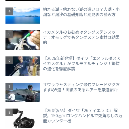
釣れる潮・釣れない潮の違いは？大潮・小
潮など潮汐の基礎知識と潮見表の読み方
イカメタルのお勧めはタングステンスッ
テ！オモリグでもタングステン素材は効果
的
【2026年新登場】ダイワ「エメラルダス X
イカメタル」がフルモデルチェンジ！驚愕
の進化を徹底解説
サワラキャスティング最強ブレードジグお
すすめ5選！実績のあるルアーを厳選紹介
【26新製品】ダイワ「26ティエラ IC」解
説。150番×ロングハンドルで死角なしの万
能カウンター機