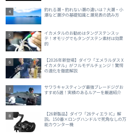
釣れる潮・釣れない潮の違いは？大潮・小
潮など潮汐の基礎知識と潮見表の読み方
イカメタルのお勧めはタングステンスッ
テ！オモリグでもタングステン素材は効果
的
【2026年新登場】ダイワ「エメラルダス X
イカメタル」がフルモデルチェンジ！驚愕
の進化を徹底解説
サワラキャスティング最強ブレードジグお
すすめ5選！実績のあるルアーを厳選紹介
【26新製品】ダイワ「26ティエラ IC」解
説。150番×ロングハンドルで死角なしの万
能カウンター機