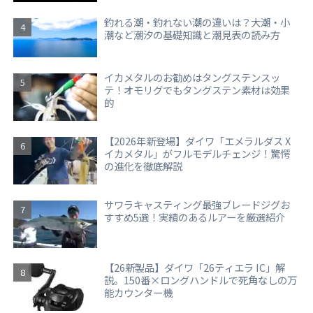
釣れる潮・釣れない潮の違いは？大潮・小
潮など潮汐の基礎知識と潮見表の読み方
イカメタルのお勧めはタングステンスッ
テ！オモリグでもタングステン素材は効果
的
【2026年新登場】ダイワ「エメラルダス X
イカメタル」がフルモデルチェンジ！驚愕
の進化を徹底解説
サワラキャスティング最強ブレードジグお
すすめ5選！実績のあるルアーを厳選紹介
【26新製品】ダイワ「26ティエラ IC」解
説。150番×ロングハンドルで死角なしの万
能カウンター機