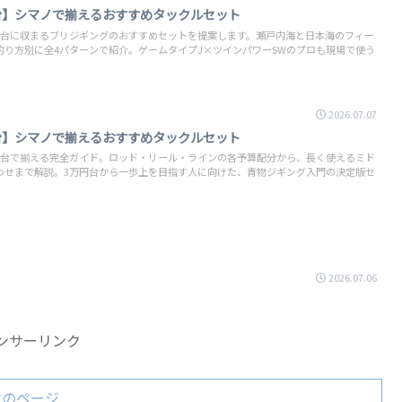
台】シマノで揃えるおすすめタックルセット
円台に収まるブリジギングのおすすめセットを提案します。瀬戸内海と日本海のフィー
釣り方別に全4パターンで紹介。ゲームタイプJ×ツインパワーSWのプロも現場で使う
2026.07.07
台】シマノで揃えるおすすめタックルセット
円台で揃える完全ガイド。ロッド・リール・ラインの各予算配分から、長く使えるミド
わせまで解説。3万円台から一歩上を目指す人に向けた、青物ジギング入門の決定版セ
2026.07.06
ンサーリンク
次のページ