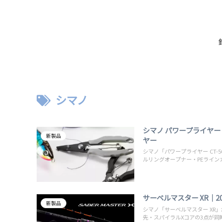
シマノ
シマノ パワープライヤ
新製品
ヤー
シマノ「パワープライヤー CT-
ルリングオープナー・PEライ
サーベルマスター XR｜
新製品
シマノ「サーベルマスター XR
先・スパイラルXコアの3点が同