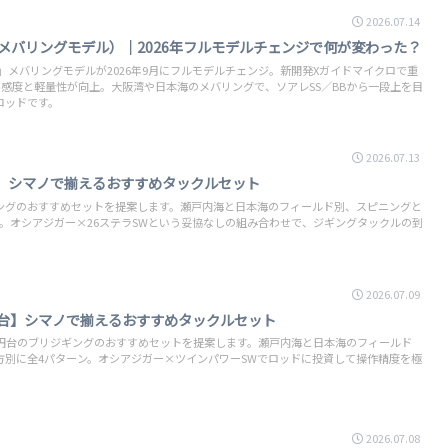
2026.07.14
メバリングモデル）｜2026年フルモデルチェンジで何が変わった？
」メバリングモデルが2026年9月にフルモデルチェンジ。新開発Xガイドマイクロで重
、感度と軽量性が向上。大阪湾や日本海のメバリングで、ソアレSS／BBから一段上を目
ロッドです。
2026.07.13
】シマノで揃えるおすすめタックルセット
ングのおすすめセットを提案します。瀬戸内海と日本海のフィールド別、スピニングと
。オシアジガー×26ステラSWという妥協なしの組み合わせで、ジギングタックルの到
2026.07.09
円台】シマノで揃えるおすすめタックルセット
万円台のブリジギングのおすすめセットを提案します。瀬戸内海と日本海のフィールド
方別に全4パターン。オシアジガー×ツインパワーSWでロッドに投資して操作精度を極
2026.07.08