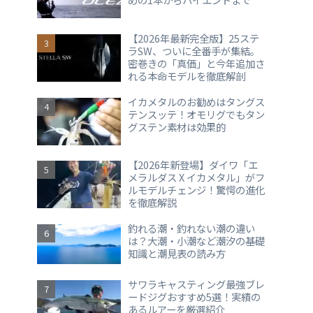
【2026年最新完全版】25ステ
ラSW、ついに全番手が集結。
密巻きの「真価」と今年追加さ
れる本命モデルを徹底解剖
イカメタルのお勧めはタングス
テンスッテ！オモリグでもタン
グステン素材は効果的
【2026年新登場】ダイワ「エ
メラルダス X イカメタル」がフ
ルモデルチェンジ！驚愕の進化
を徹底解説
釣れる潮・釣れない潮の違い
は？大潮・小潮など潮汐の基礎
知識と潮見表の読み方
サワラキャスティング最強ブレ
ードジグおすすめ5選！実績の
あるルアーを厳選紹介