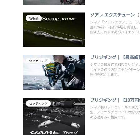
ソアレ エクスチューン（
新製品
シマノ「ソアレ エクスチューン
量40%減・内径8%増を実現し
指す人におすすめのハイエンド
ブリジギング｜【最高峰
セッティング
シマノの最高峰で組むブリジギ
ベイトの釣り方別に全4パターン
達点を紹介します。
ブリジギング｜【10万
セッティング
シマノ製ロッドとリールで10
別、スピニングとベイトの釣り
める通好みの構成です。