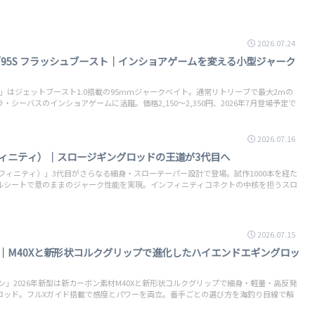
2026.07.24
5S／95S フラッシュブースト｜インショアゲームを変える小型ジャーク
95S」はジェットブースト1.0搭載の95mmジャークベイト。通常リトリーブで最大2mの
シーバスのインショアゲームに活躍。価格2,150〜2,350円、2026年7月登場予定で
2026.07.16
フィニティ）｜スロージギングロッドの王道が3代目へ
フィニティ）」3代目がさらなる細身・スローテーパー設計で登場。試作1000本を経た
ルシートで意のままのジャーク性能を実現。インフィニティコネクトの中核を担うスロ
2026.07.15
｜M40Xと新形状コルクグリップで進化したハイエンドエギングロッ
ン」2026年新型は新カーボン素材M40Xと新形状コルクグリップで細身・軽量・高反発
ロッド。フルXガイド搭載で感度とパワーを両立。番手ごとの選び方を海釣り目線で解
。