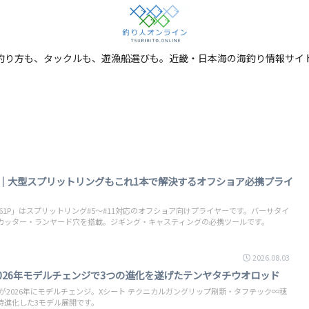
釣り方も、タックルも、遊漁船選びも。近畿・日本海の海釣り情報サイ
ー｜大型スプリットリングもこれ1本で解決するオフショア必携プライ
561P」はスプリットリング#5〜#11対応のオフショア向けプライヤーです。バーサタイ
ンカッター・ランヤード穴を搭載。ジギング・キャスティングの必携ツールです。
2026.08.03
2026年モデルチェンジで3つの進化を遂げたテンヤタチウオロッド
」が2026年にモデルチェンジ。Xシート テクニカルガングリップ刷新・タフテック∞穂
時進化した3モデル展開です。