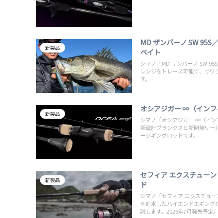
MD ザンバーノ SW 9
新製品
ベイト
シマノ「MD ザンバーノ SW 
レンジをトレース可能で、サワラ・
す。
オシアジガー ∞（イン
新製品
シマノ「オシアジガー ∞（イン
新設計ブランクスと新開発リー
ージギングロッドです。
セフィア エクスチューン
新製品
ド
シマノ「セフィア エクスチュー
を追求したハイエンドエギング
説します。2026年7月発売予定