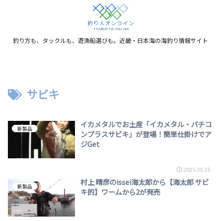
釣り方も、タックルも、遊漁船選びも。近畿・日本海の海釣り情報サイト
サビキ
イカメタルでお土産「イカメタル・バチコ
新製品
ンプラスサビキ」が登場！簡単仕掛けでア
ジGet
2025.05.15
村上 晴彦のissei海太郎から【海太郎 サビ
新製品
キ的】ワームから2が発売