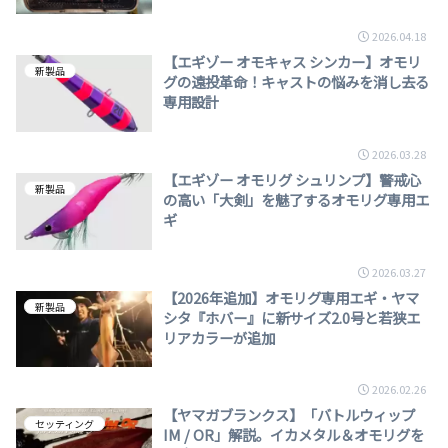
2026.04.18
【エギゾー オモキャス シンカー】オモリ
新製品
グの遠投革命！キャストの悩みを消し去る
専用設計
2026.03.28
【エギゾー オモリグ シュリンプ】警戒心
新製品
の高い「大剣」を魅了するオモリグ専用エ
ギ
2026.03.27
【2026年追加】オモリグ専用エギ・ヤマ
新製品
シタ『ホバー』に新サイズ2.0号と若狭エ
リアカラーが追加
2026.02.26
【ヤマガブランクス】「バトルウィップ
セッティング
IM / OR」解説。イカメタル＆オモリグを