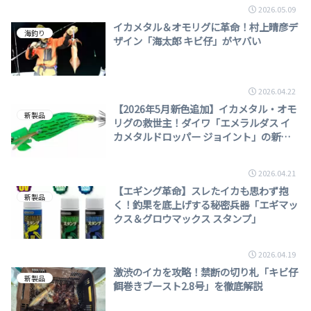
2026.05.09
イカメタル＆オモリグに革命！村上晴彦デ
海釣り
ザイン「海太郎 キビ仔」がヤバい
2026.04.22
【2026年5月新色追加】イカメタル・オモ
新製品
リグの救世主！ダイワ「エメラルダス イ
カメタルドロッパー ジョイント」の新た
な武器
2026.04.21
【エギング革命】スレたイカも思わず抱
新製品
く！釣果を底上げする秘密兵器「エギマッ
クス＆グロウマックス スタンプ」
2026.04.19
激渋のイカを攻略！禁断の切り札「キビ仔
新製品
餌巻きブースト2.8号」を徹底解説