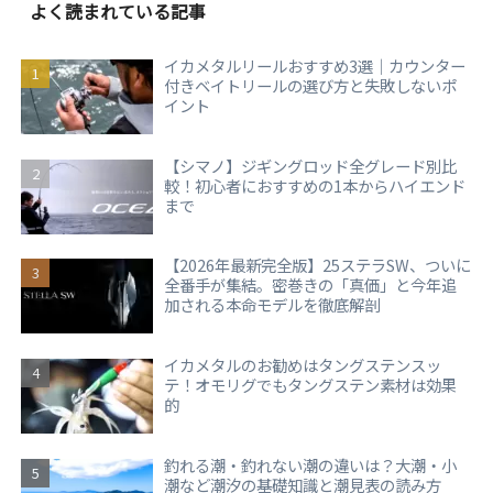
よく読まれている記事
イカメタルリールおすすめ3選｜カウンター
付きベイトリールの選び方と失敗しないポ
イント
【シマノ】ジギングロッド全グレード別比
較！初心者におすすめの1本からハイエンド
まで
【2026年最新完全版】25ステラSW、ついに
全番手が集結。密巻きの「真価」と今年追
加される本命モデルを徹底解剖
イカメタルのお勧めはタングステンスッ
テ！オモリグでもタングステン素材は効果
的
釣れる潮・釣れない潮の違いは？大潮・小
潮など潮汐の基礎知識と潮見表の読み方