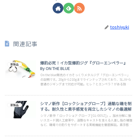
toshiyuki
関連記事
爆釣必死！イカ型爆釣ジグ『グローエンペラー』
新製品
By ON THE BLUE
On the blue販売のイカそっくりメタルジグ「グローエンペラー」
の説明です。20gから210gまでラインナップされており、SLJから
普通のジギングまで対応が可能。ヒレ？とエンペラ？がある独特な
形状からイレギュラーアクションを誘発し、リアクションバイトが
期待できます。
シマノ新作【ロックショアグローブ】過酷な磯を制
新製品
する。耐久性と素手感覚を両立したシマノの最適解
シマノ新作「 ロックショア グローブ [GL-005Z]」。加水分解に強
いスエード調人工皮革や、過酷なキャストを支える人差し指の補強
など、磯場での釣りをサポートする実戦機能を徹底解説。素手感覚
の操作性と保護性を両立したアングラー必携アイテムです。