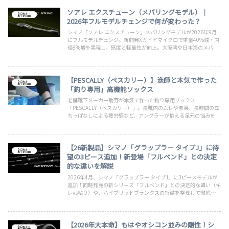
ソアレ エクスチューン（メバリングモデル）｜
新製品
2026年フルモデルチェンジで何が変わった？
シマノ「ソアレ エクスチューン」メバリングモデルが2026年9月
にフルモデルチェンジ。新開発Xガイドマイクロで重量40%減・内
径8%増を実現し、感度と軽量性が向上。大阪湾や日本海のメバリ
ングで、ソアレSS／BBから一段上を目指す人におすすめのハイエ
ンドロッドです。
【PESCALLY（ペスカリー）】漁師と本気で作った
新製品
「釣り専用」高機能ソックス
老舗靴下メーカー助野が本気で作った釣り専用ソックス
「PESCALLY（ペスカリー）」。長靴内のムレや悪臭、長時間の立
ちっぱなしによる疲労感など、アングラーが抱える足元の悩みを根
本から解決する実戦的な機能を釣り人目線で徹底解説します。
【26新製品】シマノ「グラップラー タイプJ」に待
新製品
望の3ピース追加！新登場「フルベンド」との決定
的な違いを解説
2026年4月、シマノ「グラップラー タイプJ」に3ピースモデルが
追加！同時発売の新シリーズ「フルベンド」との決定的な違い（キ
レvs粘り）や、ハイブリッドブランクスの特徴を整理して徹底解説
します。
【2026年大本命】もはやオシコン並みの剛性！シ
新製品