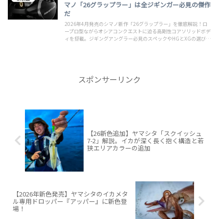
マノ「26グラップラー」は全ジギンガー必見の傑作
だ
2026年4月発売のシマノ新作「26グラップラー」を徹底解説！ロ
ープロ型ながらオシアコンクエストに迫る高剛性コアソリッドボデ
ィを搭載。ジギングアングラー必見のスペックやHGとXGの選び方
など、実戦で活きる魅力を釣り人目線で紹介します。
スポンサーリンク
【26新色追加】ヤマシタ「スクイッシュ
7-2」解説。イカが深く長く抱く構造と若
狭エリアカラーの追加
【2026年新色発売】ヤマシタのイカメタ
ル専用ドロッパー『アッパー』に新色登
場！