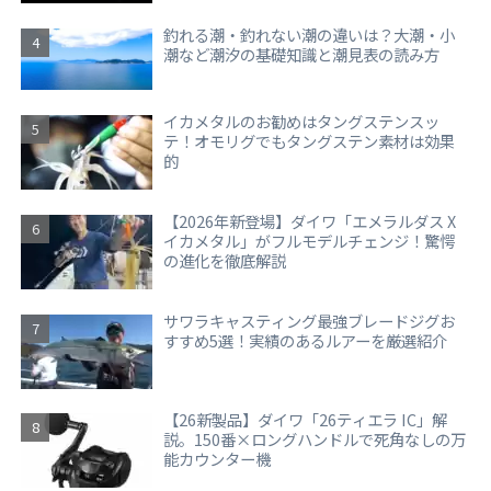
釣れる潮・釣れない潮の違いは？大潮・小
潮など潮汐の基礎知識と潮見表の読み方
イカメタルのお勧めはタングステンスッ
テ！オモリグでもタングステン素材は効果
的
【2026年新登場】ダイワ「エメラルダス X
イカメタル」がフルモデルチェンジ！驚愕
の進化を徹底解説
サワラキャスティング最強ブレードジグお
すすめ5選！実績のあるルアーを厳選紹介
【26新製品】ダイワ「26ティエラ IC」解
説。150番×ロングハンドルで死角なしの万
能カウンター機