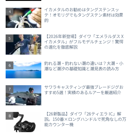
イカメタルのお勧めはタングステンスッ
テ！オモリグでもタングステン素材は効果
的
【2026年新登場】ダイワ「エメラルダス X
イカメタル」がフルモデルチェンジ！驚愕
の進化を徹底解説
釣れる潮・釣れない潮の違いは？大潮・小
潮など潮汐の基礎知識と潮見表の読み方
サワラキャスティング最強ブレードジグお
すすめ5選！実績のあるルアーを厳選紹介
【26新製品】ダイワ「26ティエラ IC」解
説。150番×ロングハンドルで死角なしの万
能カウンター機