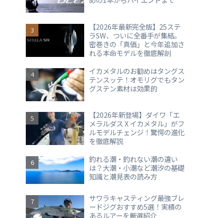
【2026年最新完全版】25ステ
ラSW、ついに全番手が集結。
密巻きの「真価」と今年追加さ
れる本命モデルを徹底解剖
イカメタルのお勧めはタングス
テンスッテ！オモリグでもタン
グステン素材は効果的
【2026年新登場】ダイワ「エ
メラルダス X イカメタル」がフ
ルモデルチェンジ！驚愕の進化
を徹底解説
釣れる潮・釣れない潮の違い
は？大潮・小潮など潮汐の基礎
知識と潮見表の読み方
サワラキャスティング最強ブレ
ードジグおすすめ5選！実績の
あるルアーを厳選紹介