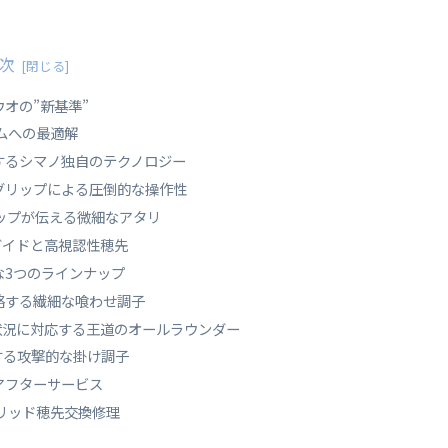
次
オの”新基準”
ムへの最適解
するシマノ独自のテクノロジー
ングリップによる圧倒的な操作性
ップが伝える微細なアタリ
ガイドと高視認性穂先
な3つのラインナップ
攻略する繊細な喰わせ調子
る状況に対応する王道のオールラウンダー
制する攻撃的な掛け調子
アフターサービス
リッド穂先交換修理