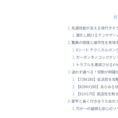
目
先進性能が支える現代タチウ
進化し続けるテンヤゲー
驚異の感度と操作性を実現
Xシート テクニカルガ
カーボンモノコックグリ
トラブルを激減させるX
迷わず選べる！役割が明確
【73M180】低活性を
【82MH180】あらゆ
【91H170】高活性を
愛竿と長く付き合うための
万が一の破損も安心のソ