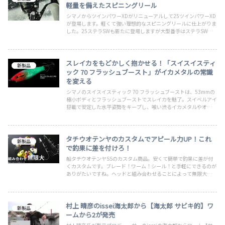
軽量を備えたスピニングリール
シマノからツインパワーXDがリニューアルして25ツインパワーXD
が登場します。軽くて強い理想的なスピニングリールに仕上がりま
した。25ステラSWも新たに登場しますが大型番手はステラSW、
小型番手は25ツインパワーXDのすみ分けとなります。今流行って
いるサワラキャスティングゲームなどには最適な5000XGもありま
す！
スレイカをもどかしく抱かせる！「スイスイスティ
新製品
ック 70 フラッシュブースト」がイカメタルの常識
を変える
シマノのスイスイスティック 70 フラッシュブーストは、53mmの
極小ボディとフラッシュブーストでスレイカを魅了。スイベルアイ
搭載で安定した水平姿勢をキープし、喰い渋るイカメタルやオモリ
グの状況を打破する最強の切り札です。その性能を徹底解説。
タチウオテンヤのカスタムでアピール力UP！これ
新製品
で釣果に差を付けろ！
船タチウオテンヤSSのカスタム商品。安くて簡単で釣果に差が付
くカスタムです。ブレード！ワーム！シール！と手軽にできるのが
ありがたいですね。ヘッドと組み合わせることによって無限大のカ
スタムバリエーションがありますので、気に入るオリジナルが作れ
るかも。
村上 晴彦のissei海太郎から【海太郎 サビキ的】ワ
新製品
ームから2が発売