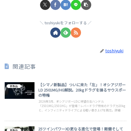
toshiyukiをフォローする
toshiyuki
関連記事
【シマノ新製品】ついに来た「左」！オシアジガー
新製品
LD 2501MG/HG解説。20kgドラグを操るサウスポー
の特権
2026年3月、オシアジガーLDに待望の左ハンドル
「2501MG/2501HG」が登場！レバードラグ特有のドラグ力20kg
と、インフィニティドライブによる軽い巻き上げを両立。詳細スペ
ックと、左巻きジガー待望のメリットを解説します。
25ツインパワーXD更なる進化で登場！剛健そして
新製品