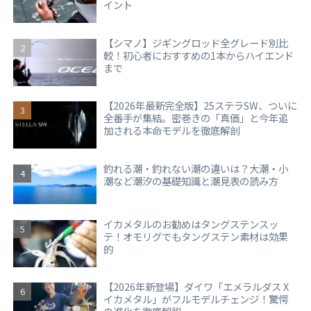
イント
【シマノ】ジギングロッド全グレード別比
較！初心者におすすめの1本からハイエンド
まで
【2026年最新完全版】25ステラSW、ついに
全番手が集結。密巻きの「真価」と今年追
加される本命モデルを徹底解剖
釣れる潮・釣れない潮の違いは？大潮・小
潮など潮汐の基礎知識と潮見表の読み方
イカメタルのお勧めはタングステンスッ
テ！オモリグでもタングステン素材は効果
的
【2026年新登場】ダイワ「エメラルダス X
イカメタル」がフルモデルチェンジ！驚愕