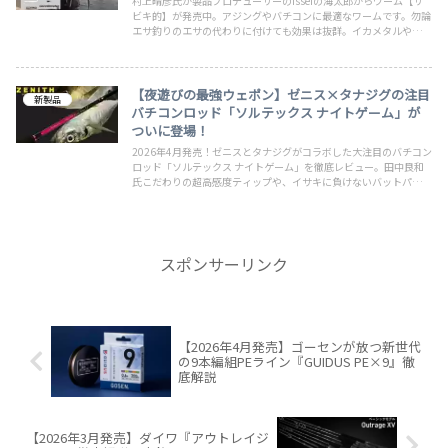
村上晴彦氏が製品プロデューサーのisseiの海太郎からワーム【サ
ビキ的】が発売中。アジングやバチコンに最適なワームです。勿論
エサ釣りのエサの代わりに付けても効果は抜群。イカメタルやナイ
トティップランやエギングの合間にアジなどを狙っても面白そうで
すね。関連商品のご紹介や注意点なども記載しているのでご覧くだ
さい
【夜遊びの最強ウェポン】ゼニス×タナジグの注目
新製品
バチコンロッド「ソルテックス ナイトゲーム」が
ついに登場！
2026年4月発売！ゼニスとタナジグがコラボした大注目のバチコン
ロッド「ソルテックス ナイトゲーム」を徹底レビュー。田中良和
氏こだわりの超高感度ティップや、イサキに負けないバットパワー
など、初心者必見の魅力を分かりやすくまとめました。
スポンサーリンク
【2026年4月発売】ゴーセンが放つ新世代
の9本編組PEライン『GUIDUS PE×9』徹
底解説
【2026年3月発売】ダイワ『アウトレイジ