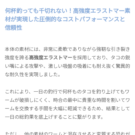
何杯釣っても千切れない！高強度エラストマー素
材が実現した圧倒的なコストパフォーマンスと
信頼性
本体の素材には、非常に柔軟でありながら強靭な引き裂き
強度を誇る
高強度エラストマー
を採用しており、タコの鋭
い嘴による攻撃や、激しい吸盤の吸着にも耐え抜く驚異的
な耐久性を実現しました。
これにより、一日の釣行で何杯ものタコを釣り上げてもワ
ームが破損しにくく、時合の最中に貴重な時間を割いてワ
ームを交換する手間を大幅に軽減できるため、結果として
一日の総釣果を底上げすることに繋がります。
ただし、他の素材のワームと混在させると変質する恐れが