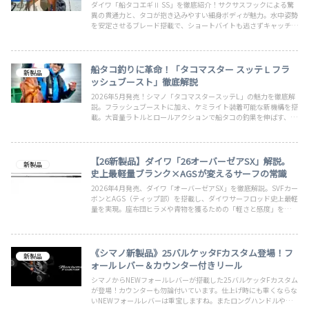
ダイワ「船タコエギⅡ SS」を徹底紹介！サクサスフックによる驚
異の貫通力と、タコが抱き込みやすい細身ボディが魅力。水中姿勢
を安定させるブレード搭載で、ショートバイトも逃さずキャッチ。
船タコ釣り師必見の本格派エギの性能を詳しく解説します。
船タコ釣りに革命！「タコマスター スッテ L フラ
新製品
ッシュブースト」徹底解説
2026年5月発売！シマノ「タコマスタースッテL」の魅力を徹底解
説。フラッシュブーストに加え、ケミライト装着可能な新機構を搭
載。大音量ラトルとロールアクションで船タコの釣果を伸ばす、カ
スタマイズ自在な次世代スッテの秘密を解き明かします。
【26新製品】ダイワ「26オーバーゼアSX」解説。
新製品
史上最軽量ブランク×AGSが変えるサーフの常識
2026年4月発売、ダイワ「オーバーゼアSX」を徹底解説。SVFカー
ボンとAGS（ティップ部）を搭載し、ダイワサーフロッド史上最軽
量を実現。座布団ヒラメや青物を獲るための「軽さと感度」を、ベ
テランアングラーの視点で分析します。
《シマノ新製品》25バルケッタFカスタム登場！フ
新製品
ォールレバー＆カウンター付きリール
シマノからNEWフォールレバーが搭載した25バルケッタFカスタム
が登場！カウンターも勿論付いています。仕上げ時にも重くならな
いNEWフォールレバーは重宝しますね。またロングハンドルや巻