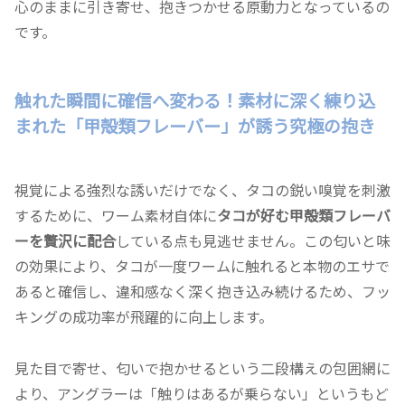
心のままに引き寄せ、抱きつかせる原動力となっているの
です。
触れた瞬間に確信へ変わる！素材に深く練り込
まれた「甲殻類フレーバー」が誘う究極の抱き
視覚による強烈な誘いだけでなく、タコの鋭い嗅覚を刺激
するために、ワーム素材自体に
タコが好む甲殻類フレーバ
ーを贅沢に配合
している点も見逃せません。この匂いと味
の効果により、タコが一度ワームに触れると本物のエサで
あると確信し、違和感なく深く抱き込み続けるため、フッ
キングの成功率が飛躍的に向上します。
見た目で寄せ、匂いで抱かせるという二段構えの包囲網に
より、アングラーは「触りはあるが乗らない」というもど