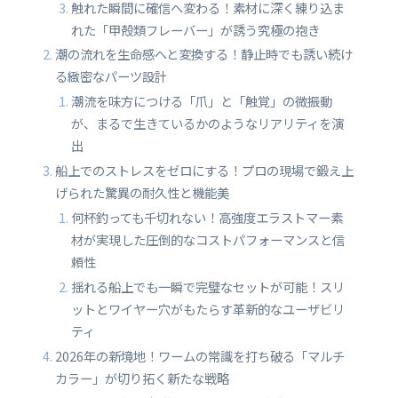
触れた瞬間に確信へ変わる！素材に深く練り込ま
れた「甲殻類フレーバー」が誘う究極の抱き
潮の流れを生命感へと変換する！静止時でも誘い続け
る緻密なパーツ設計
潮流を味方につける「爪」と「触覚」の微振動
が、まるで生きているかのようなリアリティを演
出
船上でのストレスをゼロにする！プロの現場で鍛え上
げられた驚異の耐久性と機能美
何杯釣っても千切れない！高強度エラストマー素
材が実現した圧倒的なコストパフォーマンスと信
頼性
揺れる船上でも一瞬で完璧なセットが可能！スリ
ットとワイヤー穴がもたらす革新的なユーザビリ
ティ
2026年の新境地！ワームの常識を打ち破る「マルチ
カラー」が切り拓く新たな戦略