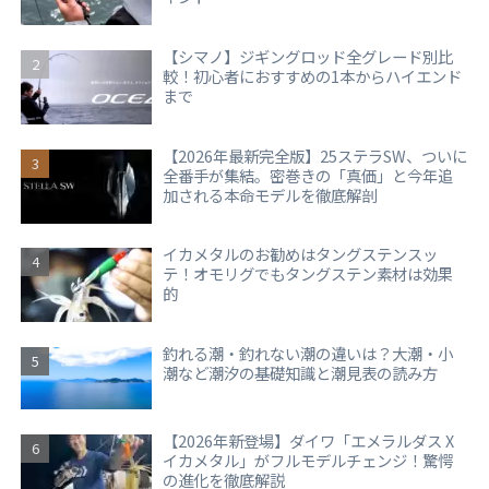
【シマノ】ジギングロッド全グレード別比
較！初心者におすすめの1本からハイエンド
まで
【2026年最新完全版】25ステラSW、ついに
全番手が集結。密巻きの「真価」と今年追
加される本命モデルを徹底解剖
イカメタルのお勧めはタングステンスッ
テ！オモリグでもタングステン素材は効果
的
釣れる潮・釣れない潮の違いは？大潮・小
潮など潮汐の基礎知識と潮見表の読み方
【2026年新登場】ダイワ「エメラルダス X
イカメタル」がフルモデルチェンジ！驚愕
の進化を徹底解説