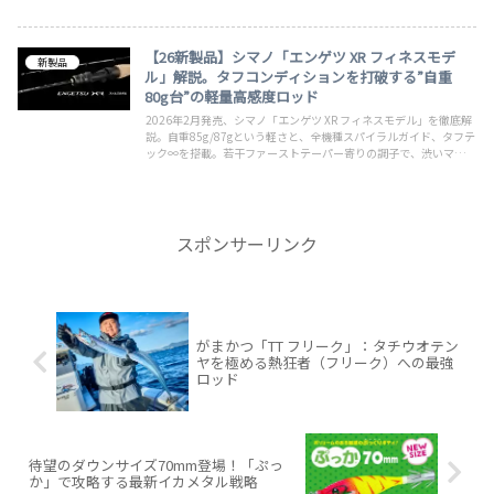
上アラーム機能など欲しかった機能が充実している反面、コストパ
フォーマンスも取れている喉から手が出るほど欲しい商品！
【26新製品】シマノ「エンゲツ XR フィネスモデ
新製品
ル」解説。タフコンディションを打破する”自重
80g台”の軽量高感度ロッド
2026年2月発売、シマノ「エンゲツ XR フィネスモデル」を徹底解
説。自重85g/87gという軽さと、全機種スパイラルガイド、タフテ
ック∞を搭載。若干ファーストテーパー寄りの調子で、渋いマダイ
を攻略する特化型ロッドのスペックを紹介。
スポンサーリンク
がまかつ「TT フリーク」：タチウオテン
ヤを極める熱狂者（フリーク）への最強
ロッド
待望のダウンサイズ70mm登場！「ぷっ
か」で攻略する最新イカメタル戦略