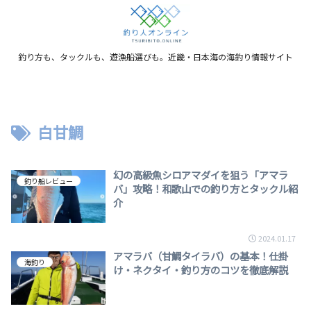
釣り方も、タックルも、遊漁船選びも。近畿・日本海の海釣り情報サイト
白甘鯛
幻の高級魚シロアマダイを狙う「アマラ
釣り船レビュー
バ」攻略！和歌山での釣り方とタックル紹
介
2024.01.17
アマラバ（甘鯛タイラバ）の基本！仕掛
海釣り
け・ネクタイ・釣り方のコツを徹底解説