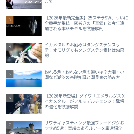
まで
【2026年最新完全版】25ステラSW、ついに
全番手が集結。密巻きの「真価」と今年追
加される本命モデルを徹底解剖
イカメタルのお勧めはタングステンスッ
テ！オモリグでもタングステン素材は効果
的
釣れる潮・釣れない潮の違いは？大潮・小
潮など潮汐の基礎知識と潮見表の読み方
【2026年新登場】ダイワ「エメラルダス X
イカメタル」がフルモデルチェンジ！驚愕
の進化を徹底解説
サワラキャスティング最強ブレードジグお
すすめ5選！実績のあるルアーを厳選紹介