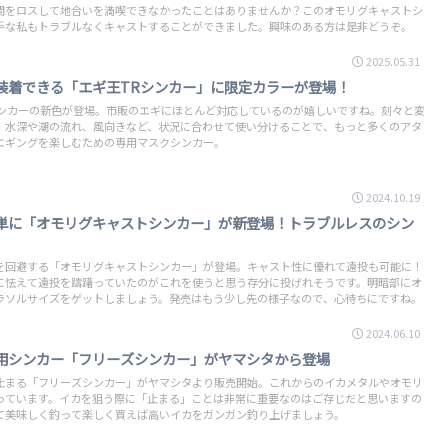
間をロスして地合いを満喫できなかったことはありませんか？このオモリグキャストシ
手な私もトラブルなくキャストすることができました。興味のある方は是非どうぞ。
2025.05.31
装着できる「エギ王TRシンカー」に限定カラーが登場！
シンカーの新色が登場。市販のエギにほとんど対応しているのが嬉しいですね。刻々と変
、水深や潮の流れ、風向きなど、状況に合わせて使い分けることで、もっと多くのアタ
エギングを楽しむための専用マスクシンカー。
2024.10.19
単に「オモリグキャストシンカー」が新登場！トラブルレスのシン
を回避する「オモリグキャストシンカー」が登場。キャスト性に優れて遠投も可能に！
に怯えて遠投を躊躇っていたのがこれを使うと思う存分に投げれそうです。明暗部にオ
ラソルサイズをゲットしましょう。発売はもう少し先の様子なので、心待ちにですね。
2024.06.10
用シンカー「フリーズシンカー」がヤマシタから登場
止まる「フリーズシンカー」がヤマシタより販売開始。これからのイカメタルやオモリ
っています。イカを狙う際に「止まる」ことは非常に重要なのはご存じだと思いますの
て美味しく釣って楽しく買えば高いイカをガンガン釣り上げましょう。