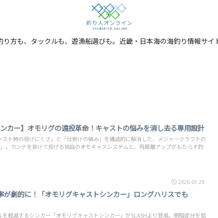
釣り方も、タックルも、遊漁船選びも。近畿・日本海の海釣り情報サイ
 シンカー】オモリグの遠投革命！キャストの悩みを消し去る専用設計
ャスト時の投げにくさ」と「仕掛けの絡み」を構造的に解消した、メジャークラフトの
カー」。カンナを掛けて投げる独自のオモキャスシステムと、飛距離アップがもたらす釣
2026.03.28
率が劇的に！「オモリグキャストシンカー」ロングハリスでも
を軽減するシンカー「オモリグキャストシンカー」がSLASHより登場。明暗部分を狙