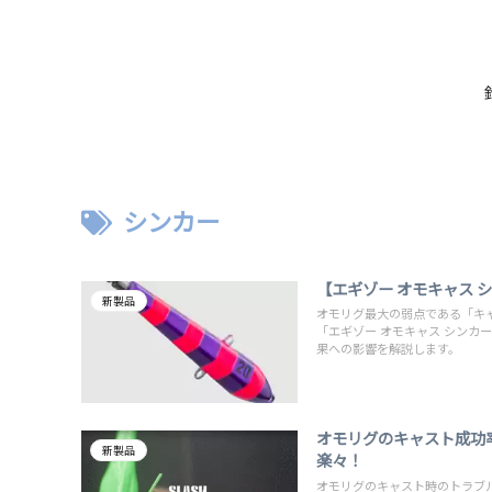
シンカー
【エギゾー オモキャス
新製品
オモリグ最大の弱点である「キ
「エギゾー オモキャス シン
果への影響を解説します。
オモリグのキャスト成功
新製品
楽々！
オモリグのキャスト時のトラブル