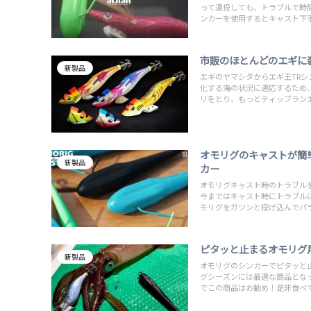
って遠投しても、トラブルで時
ンカーを使用するとキャスト下
市販のほとんどのエギに
新製品
エギのヤマシタからエギ王TR
化する海の状況に適応するため
リをとり、もっとティップラン
オモリグのキャストが簡
新製品
カー
オモリグキャスト時のトラブル
今まではキャスト時にトラブル
モリグをガツンと投げ込んでパ
ピタッと止まるオモリグ
新製品
オモリグのシンカーでピタッと
グシーズンには最適な商品とな
でこの商品はお勧め！是非食べ