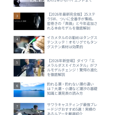
【2026年最新完全版】25ステ
ラSW、ついに全番手が集結。
密巻きの「真価」と今年追加さ
れる本命モデルを徹底解剖
イカメタルのお勧めはタングス
テンスッテ！オモリグでもタン
グステン素材は効果的
【2026年新登場】ダイワ「エ
メラルダス X イカメタル」がフ
ルモデルチェンジ！驚愕の進化
を徹底解説
釣れる潮・釣れない潮の違い
は？大潮・小潮など潮汐の基礎
知識と潮見表の読み方
サワラキャスティング最強ブレ
ードジグおすすめ5選！実績の
あるルアーを厳選紹介