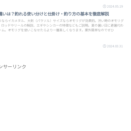
2024.05.19
違いは？釣れる使い分けと仕掛け・釣り方の基本を徹底解説
りならイカメタル、大剣（パラソル）サイズならオモリグが効果的。渋い時のオモリグ
。ロッドやリールの解説、エギやシンカーの特徴などもご説明。夏の暑い日に避暑代わ
ーム。オモリグを使いこなせたらより一層楽しくなります。案外簡単なのでぜひ
2024.03.31
ンサーリンク