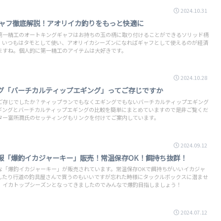
2024.10.31
ギャフ徹底解説！アオリイカ釣りをもっと快適に
第一精工のオートキングギャフはお持ちの玉の柄に取り付けることができるソリッド柄
。いつもはタモとして使い、アオリイカシーズンになればギャフとして使えるのが経済
ますね。個人的に第一精工のアイテムは大好きです。
2024.10.28
グ「バーチカルティップエギング」ってご存じですか
ご存じでしたか？ティップランでもなくエギングでもないバーチカルティップエギング
ギングとバーチカルティップエギングの比較を簡単にまとめていますので是非ご覧くだ
ター富所潤氏のセッティングもリンクを付けてご案内しています。
2024.09.12
報「爆釣イカジャーキー」販売！常温保存OK！餌持ち抜群！
な「爆釣イカジャーキー」が販売されています。常温保存OKで餌持ちがいいイカジャ
したり行道の釣具屋さんで買うのもいいですが忘れた時様にタックルボックスに潜ませ
。イカトップシーズンとなってきましたのでみんなで爆釣目指しましょう！
2024.07.12