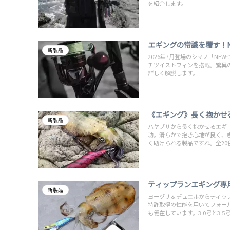
を紹介します。
エギングの常識を覆す！
新製品
2026年7月登場のシマノ「N
チツイストフィンを搭載。驚異
詳しく解説します。
《エギング》長く抱かせ
新製品
ハヤブサから長く抱かせるエギ
功。滑らかで抱き心地が良く、
く助けられる製品ですね。全2
ティップランエギング専用
新製品
ヨーヅリ＆デュエルからティップ
特許取得の性能を用いてフォー
も健在しています。3.0号と3.