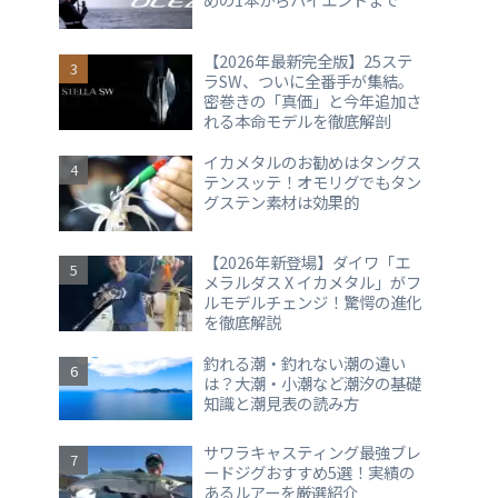
【2026年最新完全版】25ステ
ラSW、ついに全番手が集結。
密巻きの「真価」と今年追加さ
れる本命モデルを徹底解剖
イカメタルのお勧めはタングス
テンスッテ！オモリグでもタン
グステン素材は効果的
【2026年新登場】ダイワ「エ
メラルダス X イカメタル」がフ
ルモデルチェンジ！驚愕の進化
を徹底解説
釣れる潮・釣れない潮の違い
は？大潮・小潮など潮汐の基礎
知識と潮見表の読み方
サワラキャスティング最強ブレ
ードジグおすすめ5選！実績の
あるルアーを厳選紹介