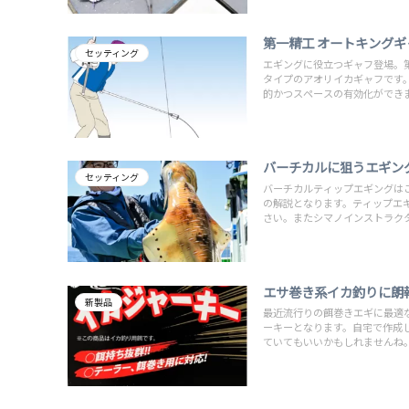
第一精工 オートキング
セッティング
エギングに役立つギャフ登場。
タイプのアオリイカギャフです
的かつスペースの有効化ができ
バーチカルに狙うエギン
セッティング
バーチカルティップエギングは
の解説となります。ティップエ
さい。またシマノインストラク
エサ巻き系イカ釣りに朗
新製品
最近流行りの餌巻きエギに最適
ーキーとなります。自宅で作成
ていてもいいかもしれませんね