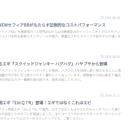
2026.06.05
NEWセフィアBBがもたらす圧倒的なコストパフォーマンス
EWセフィアBB」を徹底紹介！2万円台ながら上位機種並みのインフィニティクロスやアン
のコスパを誇る最新エギングリールの魅力、軽量化されたスペックや各モデルの違いを
2026.06.02
るエギ『スクイッドジャンキー ハグハグ』ハヤブサから登場
「スクイッドジャンキーハグハグ」が発売。ハグクロスを採用し長く抱かせることに成
吸盤の爪が布に引っ掛かりやすく離れにくくなっています。経験者から初心者まで幅広
0色の多彩なカラー展開も魅力的です。是非お試しください。
2024.11.11
エギ「Ebi Q TR」登場！エギではなくこれはエビ
ラン専用エギ「Ebi Q TR」が発売。エギではなくもはやエビのキャッチフレーズ通り
ルの安定とエギのブレを軽減しました。またヨーヅリのわかりやすいカラーネーミング
5号のウェイトで11カラーのラインナップです。ご覧ください。