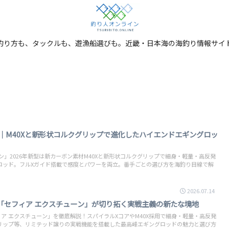
釣り方も、タックルも、遊漁船選びも。近畿・日本海の海釣り情報サイ
｜M40Xと新形状コルクグリップで進化したハイエンドエギングロッ
ン」2026年新型は新カーボン素材M40Xと新形状コルクグリップで細身・軽量・高反発
ロッド。フルXガイド搭載で感度とパワーを両立。番手ごとの選び方を海釣り目線で解
。
2026.07.14
「セフィア エクスチューン」が切り拓く実戦主義の新たな境地
フィア エクスチューン」を徹底解説！スパイラルXコアやM40X採用で細身・軽量・高反発
リップ等、リミテッド譲りの実戦機能を搭載した最高峰エギングロッドの魅力と選び方