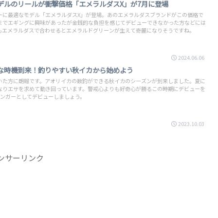
デルのリールが衝撃価格「エメラルダスX」が7月に登場
ーに最適なモデル「エメラルダスX」が登場。あのエメラルダスブランドがこの価格で
までエギングに興味があったが金銭的な負担を感じてデビューできなかった方などには
もエメラルダスで合わせるとエメラルドグリーンが生えて奇麗になりそうですね。
2024.06.06
な時機到来！釣りやすい秋イカから始めよう
いた方に朗報です。アオリイカの数釣ができる秋イカのシーズンが到来しました。夏に
なりエサを求めて動き回っています。警戒心よりも好奇心が勝るこの時期にデビューを
ギンガーとしてデビューしましょう。
2023.10.03
ンサーリンク