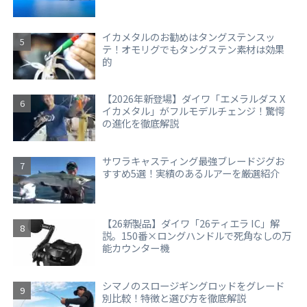
イカメタルのお勧めはタングステンスッ
テ！オモリグでもタングステン素材は効果
的
【2026年新登場】ダイワ「エメラルダス X
イカメタル」がフルモデルチェンジ！驚愕
の進化を徹底解説
サワラキャスティング最強ブレードジグお
すすめ5選！実績のあるルアーを厳選紹介
【26新製品】ダイワ「26ティエラ IC」解
説。150番×ロングハンドルで死角なしの万
能カウンター機
シマノのスロージギングロッドをグレード
別比較！特徴と選び方を徹底解説