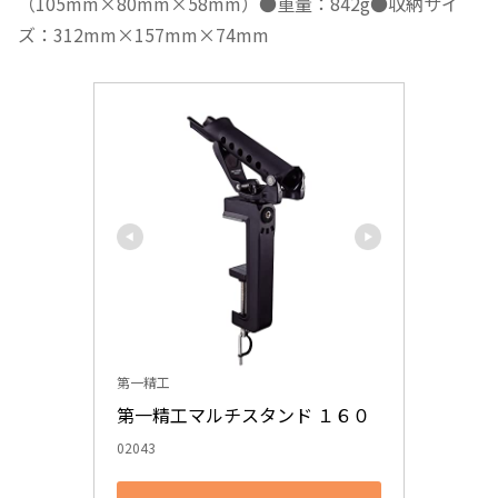
（105mm×80mm×58mm）●重量：842g●収納サイ
ズ：312mm×157mm×74mm
第一精工
第一精工マルチスタンド １６０
02043