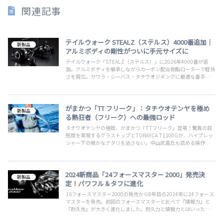
関連記事
テイルウォーク STEALZ（ステルス）4000番追加｜
新製品
アルミボディの剛性がついに手元サイズに
テイルウォーク「STEALZ（ステルス）」に2026年4000番が追
加。アルミボディを継承しながらカーボン配合樹脂ローターで軽快
さを両立。サワラ・シーバス・タチウオジギングに最適な番手で
す。
がまかつ「TT フリーク」：タチウオテンヤを極め
新製品
る熱狂者（フリーク）への最強ロッド
タチウオテンヤの極致、がまかつ「TTフリーク」登場！驚異の目
感度を実現するグラストップとTORAYCA T1100Gが、ハイプレッ
シャー下の微かなアタリを逃さない。中山武嘉氏も認める操作性
で、戦略的な即掛けゲームを制する最強の一竿です。
2024新商品「24フォースマスター 2000」発売決
新製品
定！パワフル＆タフに進化
16フォースマスター2000の発売から8年目の2024年に24フォース
マスターを発売。前回のフォースマスターと比べて『情報力』と
『耐久性』が大きく進化しました。耐久力と情報力とはいったい何
なのかをまとめています。丈夫で便利になった24フォースマスタ