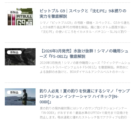
ーはアングラーの大きな力になると思われます。
ピットブル G9｜スペックと「沈むPE」9本撚りの
新製品
実力を徹底解説
シマノ「ピットブルG9」の号数・価格・スペックと、G5から進化
した9本撚り高比重PEの特徴を解説。風に強くボトム感度が高い
「沈むPE」の使いどころをイカメタル・バチコン・SLJなど釣り種
別に紹介します。
【2026年3月発売】水抜け抜群！シマノの磯用シュ
新製品
ーズ『FS-081Z』徹底解説
2026年3月発売！シマノの新作磯用シューズ『クイックゲームシュ
ーズ カットラバーピンフェルト FS-081Z』を徹底解説。非防水に
よる抜群の水抜けと、BOAダイヤル＆アンクルベルトのホールド力
がロックショアでの機動力を底上げします。
釣り人必見！夏の釣りを快適にするシマノ「サンプ
新製品
ロテクション インナーシャツ ハイネック[IN-
008X]」
夏の釣りの紫外線対策にはシマノのサンプロテクションインナー
「IN-008X」がおすすめ！最高水準のUPF50+で首元まで日焼けを
防止します。吸水速乾と優れたストレッチ性でアクティブな釣行も
快適。豊富なサイズとカラーからあなたに合う1着を！