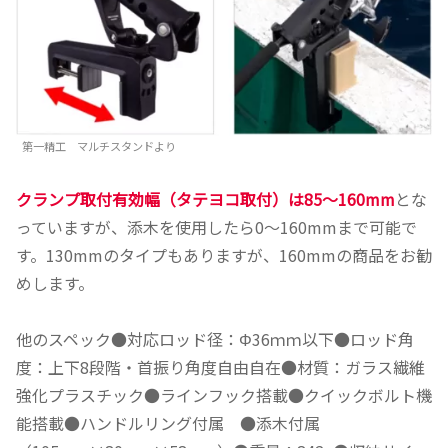
第一精工 マルチスタンドより
クランプ取付有効幅（タテヨコ取付）は85～160mm
とな
っていますが、添木を使用したら0～160mmまで可能で
す。130mmのタイプもありますが、160mmの商品をお勧
めします。
他のスペック●対応ロッド径：Φ36ｍｍ以下●ロッド角
度：上下8段階・首振り角度自由自在●材質：ガラス繊維
強化プラスチック●ラインフック搭載●クイックボルト機
能搭載●ハンドルリング付属 ●添木付属