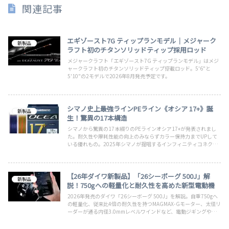
関連記事
エギゾースト7G ティップランモデル｜メジャーク
新製品
ラフト初のチタンソリッドティップ採用ロッド
メジャークラフト「エギゾースト7G ティップランモデル」はメジ
ャークラフト初のチタンソリッドティップ搭載ロッド。5'6"と
5'10"の2モデルで2026年8月発売予定です。
シマノ史上最強ラインPEライン《オシア 17+》誕
新製品
生！驚異の17本構造
シマノから驚異の17本綴りのPEラインオシア17+が発表されまし
た。耐久性や摩耗性能の向上のみならずカラー保持力までUPして
いる優れもの。2025年シマノが提唱するインフィニティコネクト
の一角を担っています。キャスティング時にはその性能をいかんな
く発揮できそうで楽しみですね。もう少し細めも出してほしい！
【26年ダイワ新製品】「26シーボーグ 500J」解
新製品
説！750gへの軽量化と耐久性を高めた新型電動機
2026年発売のダイワ「26シーボーグ 500J」を解説。自重750gへ
の軽量化、従来比4倍の耐久性を持つMAGMAX-Gモーター、太径リ
ーダーが通る内径3.0mmレベルワインドなど、電動ジギングや大
型ターゲットに対応するスペックを紹介。