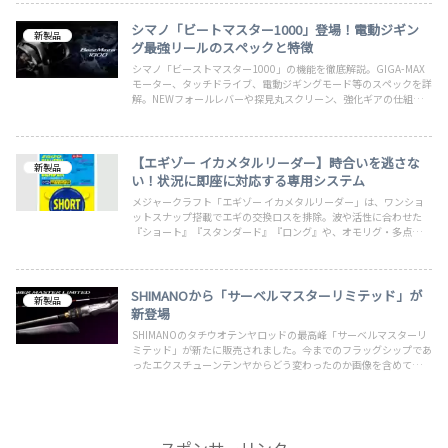
シマノ「ビートマスター1000」登場！電動ジギン
新製品
グ最強リールのスペックと特徴
シマノ「ビーストマスター1000」の機能を徹底解説。GIGA-MAX
モーター、タッチドライブ、電動ジギングモード等のスペックを詳
解。NEWフォールレバーや探見丸スクリーン、強化ギアの仕組み
までフラッグシップの性能を余すことなく網羅しました。
【エギゾー イカメタルリーダー】時合いを逃さな
新製品
い！状況に即座に対応する専用システム
メジャークラフト「エギゾー イカメタルリーダー」は、ワンショ
ットスナップ搭載でエギの交換ロスを排除。波や活性に合わせた
『ショート』『スタンダード』『ロング』や、オモリグ・多点掛け
対応モデルなど、全6タイプの実戦的な使い分けを解説します。
SHIMANOから「サーベルマスターリミテッド」が
新製品
新登場
SHIMANOのタチウオテンヤロッドの最高峰「サーベルマスターリ
ミテッド」が新たに販売されました。今までのフラッグシップであ
ったエクスチューンテンヤからどう変わったのか画像を含めてわか
りやすく解説。やはり最高峰と言われるだけのスペックでした。
スポンサーリンク