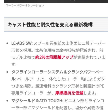
ローラーパワーオシレーション
キャスト性能と耐久性を支える最新機構
LC-ABS SW:
スプール巻糸部の上側面に二段テーパー
形状を採用。太糸使用時の摩擦抵抗が軽減され、前
モデル比較で
約2%の飛距離アップ
が実証されていま
す。
タフラインローラーシステム＆クランクパワーベー
ル:
ベールアームと一体化したローラー軸によりガタ
つきを排除。最適傾斜のクランク形状と新設計のPE
専用ラインローラーが、
摩擦抵抗を低減
します。
マグシールド＆ATD TOUGH:
ピニオン部とラインロ
ーラー部にマグシールドを配置し、塩分や異物の侵