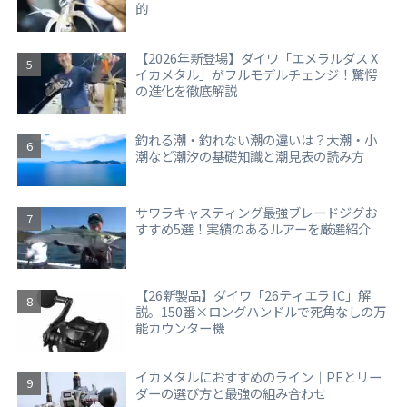
的
【2026年新登場】ダイワ「エメラルダス X
イカメタル」がフルモデルチェンジ！驚愕
の進化を徹底解説
釣れる潮・釣れない潮の違いは？大潮・小
潮など潮汐の基礎知識と潮見表の読み方
サワラキャスティング最強ブレードジグお
すすめ5選！実績のあるルアーを厳選紹介
【26新製品】ダイワ「26ティエラ IC」解
説。150番×ロングハンドルで死角なしの万
能カウンター機
イカメタルにおすすめのライン｜PEとリー
ダーの選び方と最強の組み合わせ