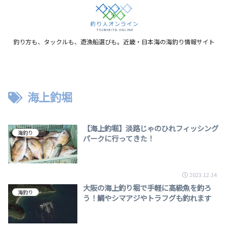
釣り方も、タックルも、遊漁船選びも。近畿・日本海の海釣り情報サイト
海上釣堀
【海上釣堀】淡路じゃのひれフィッシング
海釣り
パークに行ってきた！
2023.12.14
大阪の海上釣り堀で手軽に高級魚を釣ろ
海釣り
う！鯛やシマアジやトラフグも釣れます