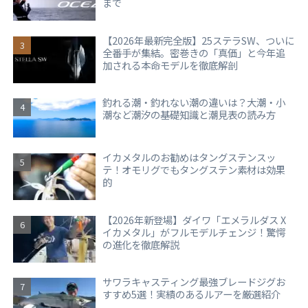
まで
【2026年最新完全版】25ステラSW、ついに
全番手が集結。密巻きの「真価」と今年追
加される本命モデルを徹底解剖
釣れる潮・釣れない潮の違いは？大潮・小
潮など潮汐の基礎知識と潮見表の読み方
イカメタルのお勧めはタングステンスッ
テ！オモリグでもタングステン素材は効果
的
【2026年新登場】ダイワ「エメラルダス X
イカメタル」がフルモデルチェンジ！驚愕
の進化を徹底解説
サワラキャスティング最強ブレードジグお
すすめ5選！実績のあるルアーを厳選紹介