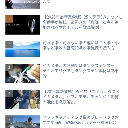
まで
【2026年最新完全版】25ステラSW、ついに
全番手が集結。密巻きの「真価」と今年追
加される本命モデルを徹底解剖
釣れる潮・釣れない潮の違いは？大潮・小
潮など潮汐の基礎知識と潮見表の読み方
イカメタルのお勧めはタングステンスッ
テ！オモリグでもタングステン素材は効果
的
【2026年新登場】ダイワ「エメラルダス X
イカメタル」がフルモデルチェンジ！驚愕
の進化を徹底解説
サワラキャスティング最強ブレードジグお
すすめ5選！実績のあるルアーを厳選紹介