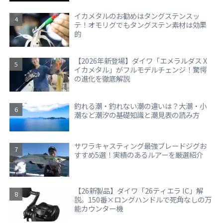
イカメタルのお勧めはタングステンスッ
テ！オモリグでもタングステン素材は効果
的
【2026年新登場】ダイワ「エメラルダス X
イカメタル」がフルモデルチェンジ！驚愕
の進化を徹底解説
釣れる潮・釣れない潮の違いは？大潮・小
潮など潮汐の基礎知識と潮見表の読み方
サワラキャスティング最強ブレードジグお
すすめ5選！実績のあるルアーを厳選紹介
【26新製品】ダイワ「26ティエラ IC」解
説。150番×ロングハンドルで死角なしの万
能カウンター機