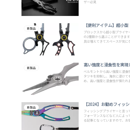
ザー必見
【便利アイテム】超小型
新製品
プロックスから超小型プライヤ
の2種類から選ぶことができます
具は増えてきてスペースが気に
高い強度と浸食性を実現
新製品
ベルモントから高い強度と浸食
タツキを抑制し、海水に浸けて
め、高い強度と浸食性が保たれ
【2024】お勧めフィッ
新製品
フィッシングプライヤーと言っ
フォーマンスなどなど人によっ
る記事となっていますので、お