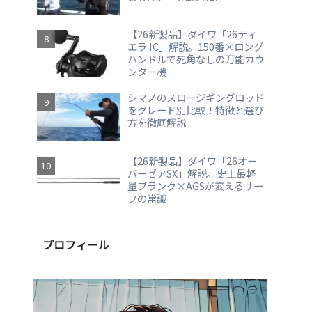
【26新製品】ダイワ「26ティ
エラ IC」解説。150番×ロング
ハンドルで死角なしの万能カウ
ンター機
シマノのスロージギングロッド
をグレード別比較！特徴と選び
方を徹底解説
【26新製品】ダイワ「26オー
バーゼアSX」解説。史上最軽
量ブランク×AGSが変えるサー
フの常識
プロフィール