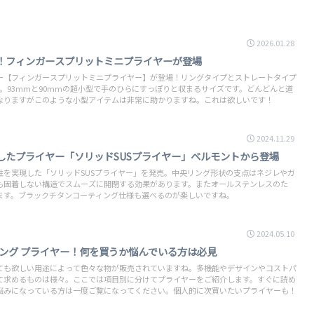
2026.01.28
！フィンガースプリットミニプライヤーが登場
ー【フィンガースプリットミニプライヤー】が登場！リングタイプとストレートタイプ
。93mmと90mmの超小型で手のひらにすっぽりと収まるサイズです。どんどんと道
なりますがこのような小型アイテムは非常に助かりますね。これは欲しいです！
2024.11.29
したプライヤー「ソリッドSUSプライヤー」ベルモントから登場
性を実現した「ソリッドSUSプライヤー」を発売。中央リング形状の支点はネジレやガ
も固着しない構造でスムーズに開閉する効果があります。またオールステンレスのた
ます。ブラックチタンコーティング仕様も選べるのが楽しいですね。
2024.05.10
シング プライヤー！何を買うか悩んでいる方は必見
ても欲しい用途によって色々な物が販売されていますね。多機能やデザインやコストパ
て求めるものは様々。ここでは項目別に分けてプライヤーをご紹介します。すぐに読め
悩みになっている方は一度ご覧になってください。個人的に次買いたいプライヤーも！