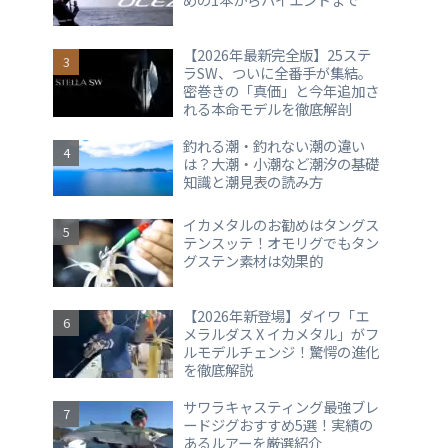
【2026年最新完全版】25ステ
ラSW、ついに全番手が集結。
密巻きの「真価」と今年追加さ
れる本命モデルを徹底解剖
釣れる潮・釣れない潮の違い
は？大潮・小潮など潮汐の基礎
知識と潮見表の読み方
イカメタルのお勧めはタングス
テンスッテ！オモリグでもタン
グステン素材は効果的
【2026年新登場】ダイワ「エ
メラルダス X イカメタル」がフ
ルモデルチェンジ！驚愕の進化
を徹底解説
サワラキャスティング最強ブレ
ードジグおすすめ5選！実績の
あるルアーを厳選紹介