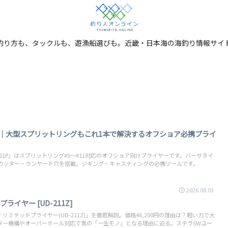
釣り方も、タックルも、遊漁船選びも。近畿・日本海の海釣り情報サイ
ー｜大型スプリットリングもこれ1本で解決するオフショア必携プライ
561P」はスプリットリング#5〜#11対応のオフショア向けプライヤーです。バーサタイ
ンカッター・ランヤード穴を搭載。ジギング・キャスティングの必携ツールです。
2026.08.03
ライヤー [UD-211Z]
 リミテッドプライヤー(UD-211Z)」を徹底解説。価格46,200円の理由は？軽い力で大
ター機構やオーバーホール対応で真の「一生モノ」となる理由に迫る。ステラSWユー