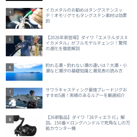
イカメタルのお勧めはタングステンスッ
テ！オモリグでもタングステン素材は効果
的
【2026年新登場】ダイワ「エメラルダス X
イカメタル」がフルモデルチェンジ！驚愕
の進化を徹底解説
釣れる潮・釣れない潮の違いは？大潮・小
潮など潮汐の基礎知識と潮見表の読み方
サワラキャスティング最強ブレードジグお
すすめ5選！実績のあるルアーを厳選紹介
【26新製品】ダイワ「26ティエラ IC」解
説。150番×ロングハンドルで死角なしの万
能カウンター機