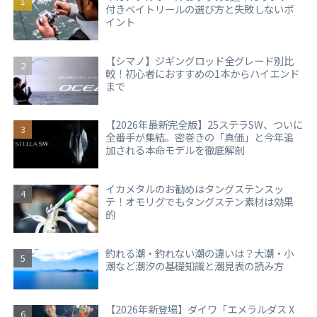
付きベイトリールの選び方と失敗しないポ
イント
【シマノ】ジギングロッド全グレード別比
較！初心者におすすめの1本からハイエンド
まで
【2026年最新完全版】25ステラSW、ついに
全番手が集結。密巻きの「真価」と今年追
加される本命モデルを徹底解剖
イカメタルのお勧めはタングステンスッ
テ！オモリグでもタングステン素材は効果
的
釣れる潮・釣れない潮の違いは？大潮・小
潮など潮汐の基礎知識と潮見表の読み方
【2026年新登場】ダイワ「エメラルダス X