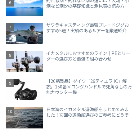
釣れる潮・釣れない潮の違いは？大潮・小
潮など潮汐の基礎知識と潮見表の読み方
サワラキャスティング最強ブレードジグお
すすめ5選！実績のあるルアーを厳選紹介
イカメタルにおすすめのライン｜PEとリー
ダーの選び方と最強の組み合わせ
【26新製品】ダイワ「26ティエラ IC」解
説。150番×ロングハンドルで死角なしの万
能カウンター機
日本海のイカメタル遊漁船をまとめてみま
した！次回の遊漁船選びのご参考にどうぞ