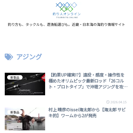
釣り方も、タックルも、遊漁船選びも。近畿・日本海の海釣り情報サイト
アジング
【釣果UP確実!?】遠投・感度・操作性を
新製品
極めたオリムピック最新ロッド「26コル
ト・プロトタイプ」で沖堤アジングを攻
略！
2026.04.15
村上 晴彦のissei海太郎から【海太郎 サビ
新製品
キ的】ワームから2が発売