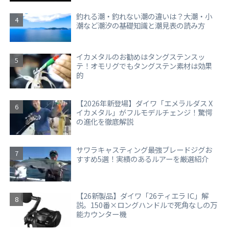
釣れる潮・釣れない潮の違いは？大潮・小
潮など潮汐の基礎知識と潮見表の読み方
イカメタルのお勧めはタングステンスッ
テ！オモリグでもタングステン素材は効果
的
【2026年新登場】ダイワ「エメラルダス X
イカメタル」がフルモデルチェンジ！驚愕
の進化を徹底解説
サワラキャスティング最強ブレードジグお
すすめ5選！実績のあるルアーを厳選紹介
【26新製品】ダイワ「26ティエラ IC」解
説。150番×ロングハンドルで死角なしの万
能カウンター機